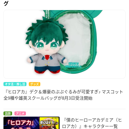
グ
オタ活・推し活
グッズ
『ヒロアカ』デク＆爆豪のぷぷぐるみが可愛すぎ♪ マスコット
全9種や雄英スクールバッグが8月3日受注開始
話題
アニメ
『僕のヒーローアカデミア（ヒ
ロアカ）』キャラクター一覧