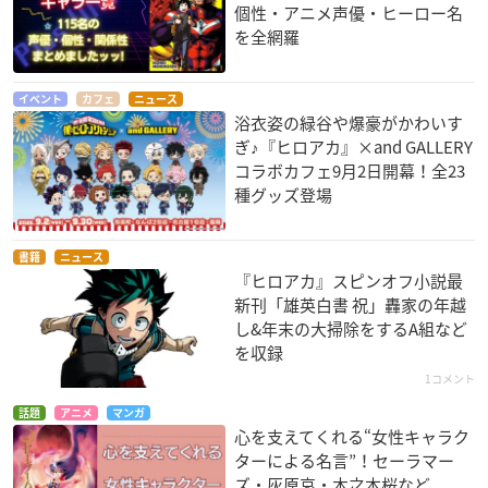
個性・アニメ声優・ヒーロー名
を全網羅
イベント
カフェ
ニュース
浴衣姿の緑谷や爆豪がかわいす
ぎ♪『ヒロアカ』×and GALLERY
コラボカフェ9月2日開幕！全23
種グッズ登場
書籍
ニュース
『ヒロアカ』スピンオフ小説最
新刊「雄英白書 祝」轟家の年越
し&年末の大掃除をするA組など
を収録
1コメント
話題
アニメ
マンガ
心を支えてくれる“女性キャラク
ターによる名言”！セーラマー
ズ・灰原哀・木之本桜など