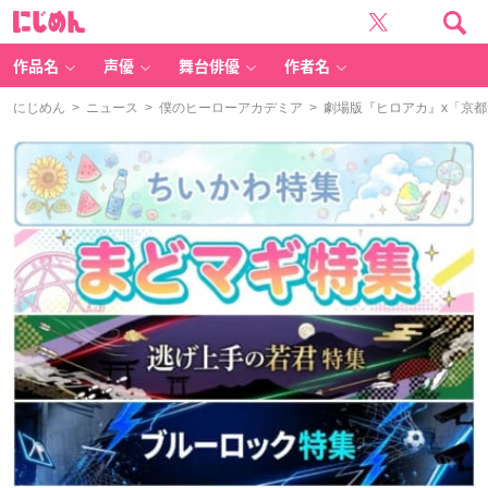
に
じ
め
ん
作品名
声優
舞台俳優
作者名
にじめん
>
ニュース
>
僕のヒーローアカデミア
> 劇場版『ヒロアカ』x「京