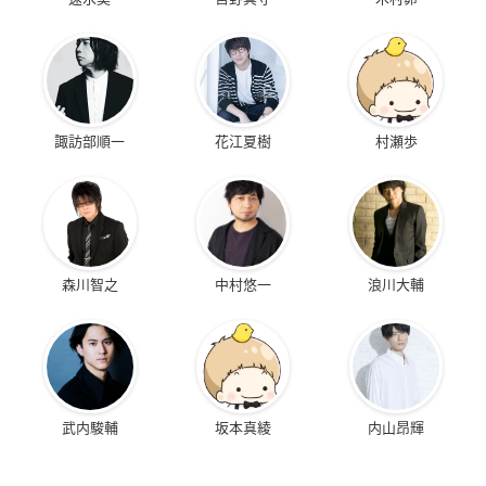
諏訪部順一
花江夏樹
村瀬歩
森川智之
中村悠一
浪川大輔
武内駿輔
坂本真綾
内山昂輝