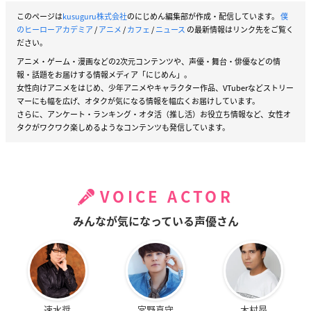
このページは
kusuguru株式会社
のにじめん編集部が作成・配信しています。
僕
のヒーローアカデミア
/
アニメ
/
カフェ
/
ニュース
の最新情報はリンク先をご覧く
ださい。
アニメ・ゲーム・漫画などの2次元コンテンツや、声優・舞台・俳優などの情
報・話題をお届けする情報メディア「にじめん」。
女性向けアニメをはじめ、少年アニメやキャラクター作品、VTuberなどストリー
マーにも幅を広げ、オタクが気になる情報を幅広くお届けしています。
さらに、アンケート・ランキング・オタ活（推し活）お役立ち情報など、女性オ
タクがワクワク楽しめるようなコンテンツも発信しています。
VOICE ACTOR
みんなが気になっている声優さん
速水奨
宮野真守
木村昴