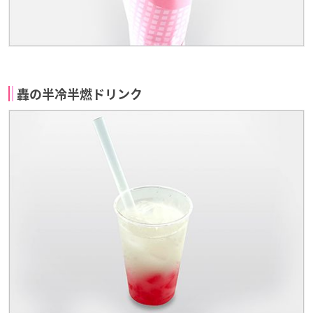
轟の半冷半燃ドリンク