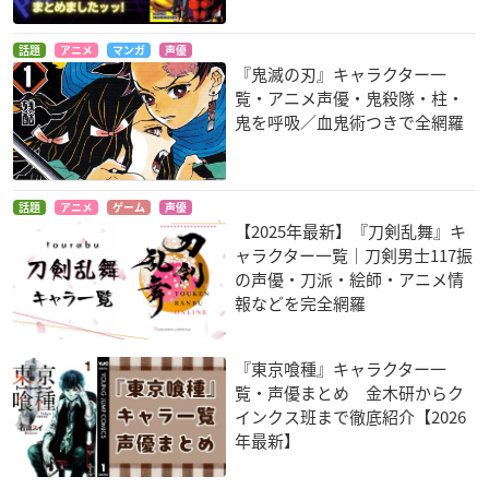
話題
アニメ
マンガ
声優
『鬼滅の刃』キャラクター一
覧・アニメ声優・鬼殺隊・柱・
鬼を呼吸／血鬼術つきで全網羅
話題
アニメ
ゲーム
声優
【2025年最新】『刀剣乱舞』キ
ャラクター一覧｜刀剣男士117振
の声優・刀派・絵師・アニメ情
報などを完全網羅
『東京喰種』キャラクター一
覧・声優まとめ 金木研からク
インクス班まで徹底紹介【2026
年最新】