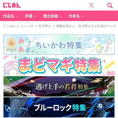
に
じ
め
ん
作品名
声優
舞台俳優
作者名
にじめん
>
ニュース
>
石川界人
> 斉藤壮馬さん、石川界人さん出演のラジオ