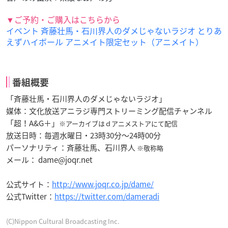
▼ご予約・ご購入はこちらから
イベント 斉藤壮馬・石川界人のダメじゃないラジオ とりあ
えずハイボール アニメイト限定セット（アニメイト）
番組概要
「斉藤壮馬・石川界人のダメじゃないラジオ」
媒体：文化放送アニラジ専門ストリーミング配信チャンネル
「超！A&G＋」
※アーカイブはｄアニメストアにて配信
放送日時：毎週水曜日・23時30分～24時00分
パーソナリティ：斉藤壮馬、石川界人
※敬称略
メール：
dame@joqr.net
公式サイト：
http://www.joqr.co.jp/dame/
公式Twitter：
https://twitter.com/dameradi
(C)Nippon Cultural Broadcasting Inc.