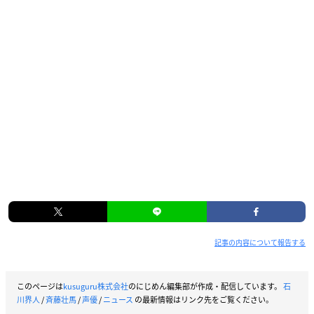
記事の内容について報告する
このページは
kusuguru株式会社
のにじめん編集部が作成・配信しています。
石
川界人
/
斉藤壮馬
/
声優
/
ニュース
の最新情報はリンク先をご覧ください。