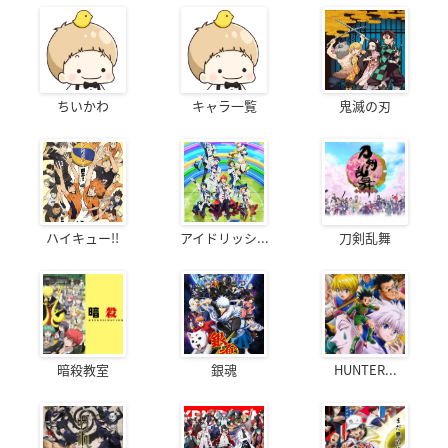
ちいかわ
キャラ一覧
鬼滅の刃
ハイキュー!!
アイドリッシ...
刀剣乱舞
暗殺教室
銀魂
HUNTER...