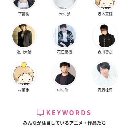
下野紘
木村昴
坂本真綾
浪川大輔
花江夏樹
森川智之
村瀬歩
中村悠一
斉藤壮馬
KEYWORDS
みんなが注目しているアニメ・作品たち