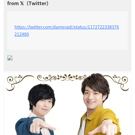
https://twitter.com/dameradi/status/1172722338376
212480