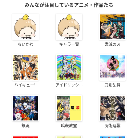
みんなが注目しているアニメ・作品たち
ちいかわ
キャラ一覧
鬼滅の刃
ハイキュー!!
アイドリッシ...
刀剣乱舞
銀魂
暗殺教室
呪術廻戦