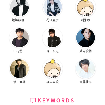
諏訪部順一
花江夏樹
村瀬歩
中村悠一
森川智之
武内駿輔
浪川大輔
坂本真綾
斉藤壮馬
KEYWORDS