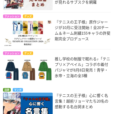
が見れるサブスクを網羅
ファッション
グッズ
『テニスの王子様』原作ジャー
ジが10月に受注開始！全20チー
ム＆ネーム刺繍155キャラの許斐
剛完全プロデュース
ファッション
グッズ
推し学校の制服で眠れる♪「テニ
プリ×アベイル」コラボ巾着付
パジャマが8月8日発売！青学・
氷帝・立海の全3種
話題
マンガ
『テニスの王子様』心に響く名
言集！越前リョーマたち20名の
感動する名台詞まとめ