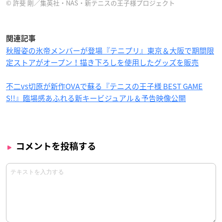
© 許斐 剛／集英社・NAS・新テニスの王子様プロジェクト
関連記事
秋服姿の氷帝メンバーが登場『テニプリ』東京＆大阪で期間限
定ストアがオープン！描き下ろしを使用したグッズを販売
不二vs切原が新作OVAで蘇る『テニスの王子様 BEST GAME
S!!』臨場感あふれる新キービジュアル＆予告映像公開
コメントを投稿する