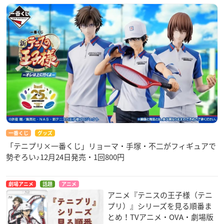
一番くじ
グッズ
「テニプリ×一番くじ」リョーマ・手塚・不二がフィギュアで
勢ぞろい♪12月24日発売・1回800円
劇場アニメ
話題
アニメ
アニメ『テニスの王子様（テニ
プリ）』シリーズを見る順番ま
とめ！TVアニメ・OVA・劇場版