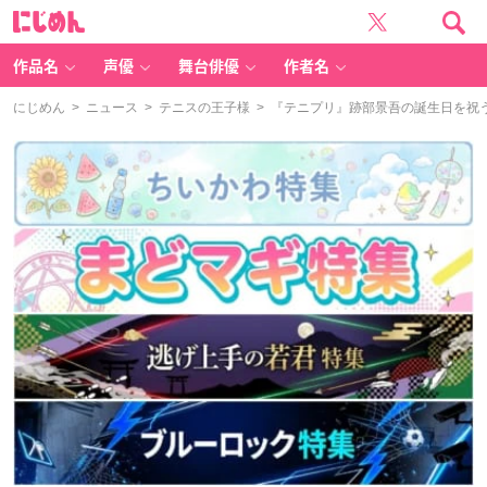
に
じ
め
ん
作品名
声優
舞台俳優
作者名
にじめん
>
ニュース
>
テニスの王子様
> 『テニプリ』跡部景吾の誕生日を祝