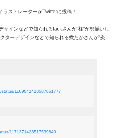
ラストレーターがTwitterに投稿！
ラクターデザインなどで知られるlackさんが”柱”が勢揃いし
クターデザインなどで知られる煮たかさんが”炎
。
lack/status/1169541428587851777
o/status/1171371428517539840