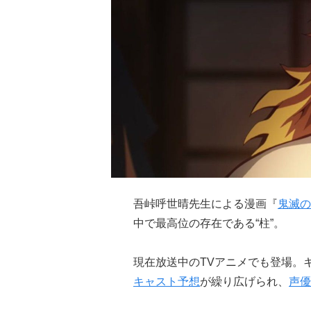
吾峠呼世晴先生による漫画『
鬼滅の
中で最高位の存在である“柱”。
現在放送中のTVアニメでも登場。キャ
キャスト予想
が繰り広げられ、
声優