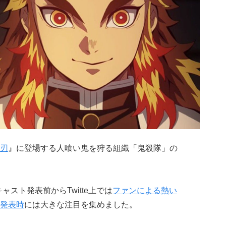
刃
』に登場する人喰い鬼を狩る組織「鬼殺隊」の
スト発表前からTwitte上では
ファンによる熱い
発表時
には大きな注目を集めました。