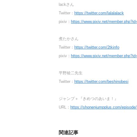
lackさん
Twitter：
https://twitter.com/lalalalack
pixiv：
https://www.pixiv.net/member.php?i
煮たかさん
Twitter：
https://twitter.com/2tkinfo
pixiv：
https://www.pixiv.net/member.php?i
平野稜二先生
Twitter：
https://twitter.com/beshinobesi
ジャンプ＋『きめつのあいま！』
URL：
https://shonenjumpplus.com/episod
関連記事