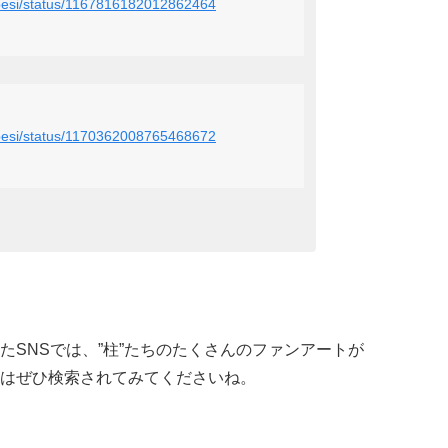
nobesi/status/1167816182012862464
nobesi/status/1170362008765468672
vといったSNSでは、”柱”たちのたくさんのファンアートが
はぜひ検索されてみてくださいね。