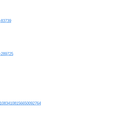
d=83739
d=289725
e/10834108156650092764