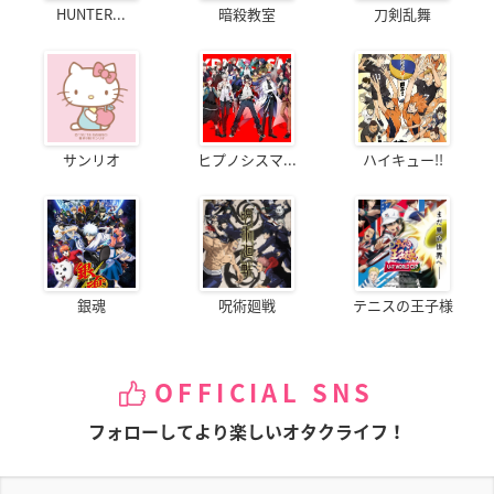
HUNTER...
暗殺教室
刀剣乱舞
サンリオ
ヒプノシスマ...
ハイキュー!!
銀魂
呪術廻戦
テニスの王子様
OFFICIAL SNS
フォローしてより楽しいオタクライフ！