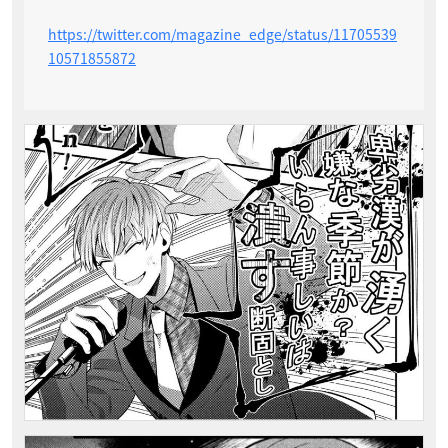
https://twitter.com/magazine_edge/status/11705539
10571855872