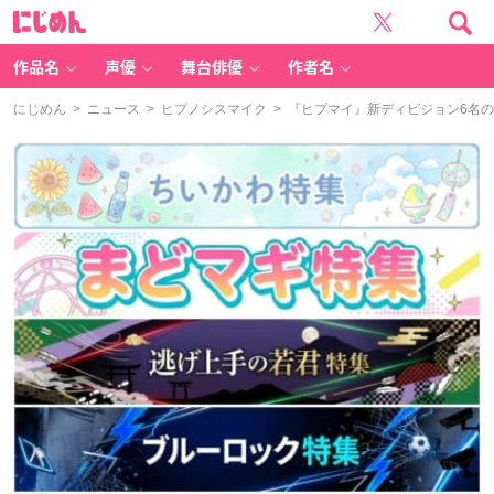
に
じ
め
ん
作品名
声優
舞台俳優
作者名
にじめん
>
ニュース
>
ヒプノシスマイク
> 『ヒプマイ』新ディビジョン6名