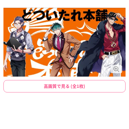
高画質で見る (全1枚)