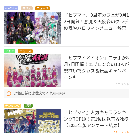
イベント
カフェ
ニュース
『ヒプマイ』9周年カフェが9月1
2日開幕！悪魔＆天使姿のグラデ
便箋やハロウィンメニュー解禁
フェア
ニュース
「ヒプマイ×イオン」コラボが8
月7日開催！エプロン姿の18人が
勢揃いでグッズ＆景品キャンペ
ーンも
4コメント
対象店舗はよ教えてくれ😭😭😭
ランキング
話題
『ヒプマイ』人気キャラランキ
ングTOP10！第1位は観音坂独歩
【2025年版アンケート結果】
51コメント