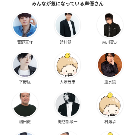
みんなが気になっている声優さん
宮野真守
鈴村健一
森川智之
下野紘
大塚芳忠
速水奨
稲田徹
諏訪部順一
村瀬歩