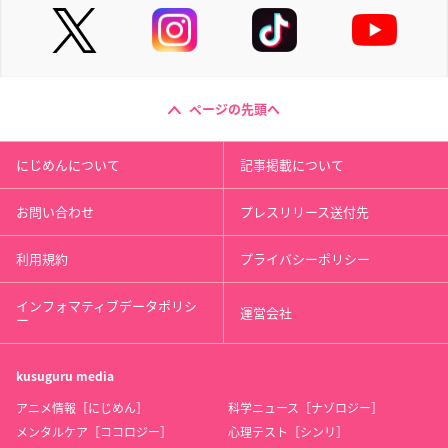
ページの先頭へ
にじめんについて
記事掲載について
お問い合わせ
プレスリリース送付先
利用規約
プライバシーポリシー
インフォマティブデータポリシ
運営会社
ー
kusuguru
media
アニメ情報［にじめん］
科学ニュース［ナゾロジー］
メンタルケア［ココロジー］
心理テスト［シンリ］