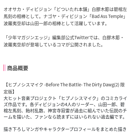
オオサカ・ディビジョン「どついたれ本舗」白膠木簓は碧棺左
馬刻の相棒として。ナゴヤ・ディビジョン「Bad Ass Temple」
波羅夷空却は山田一郎の相棒として活躍しています。
「少年マガジンエッジ」編集部公式Twitterでは、白膠木簓・
波羅夷空却が登場しているコマが公開されました。
商品概要
【ヒプノシスマイク -Before The Battle- The Dirty Dawg(2) 限
定版】
大ヒット音楽プロジェクト「ヒプノシスマイク」のコミカライ
ズ作品です。各ディビジョンの4人のリーダー、山田一郎、碧
棺左馬刻、飴村乱数、神宮寺寂雷が過去に組んでいた伝説のチ
ームを描いた、ファンなら読まずにはいられない過去編です。
描き下ろしマンガやキャラクタープロフィールをまとめた描き