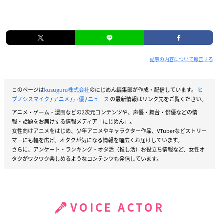
記事の内容について報告する
このページは
kusuguru株式会社
のにじめん編集部が作成・配信しています。
ヒ
プノシスマイク
/
アニメ
/
声優
/
ニュース
の最新情報はリンク先をご覧ください。
アニメ・ゲーム・漫画などの2次元コンテンツや、声優・舞台・俳優などの情
報・話題をお届けする情報メディア「にじめん」。
女性向けアニメをはじめ、少年アニメやキャラクター作品、VTuberなどストリー
マーにも幅を広げ、オタクが気になる情報を幅広くお届けしています。
さらに、アンケート・ランキング・オタ活（推し活）お役立ち情報など、女性オ
タクがワクワク楽しめるようなコンテンツも発信しています。
VOICE ACTOR