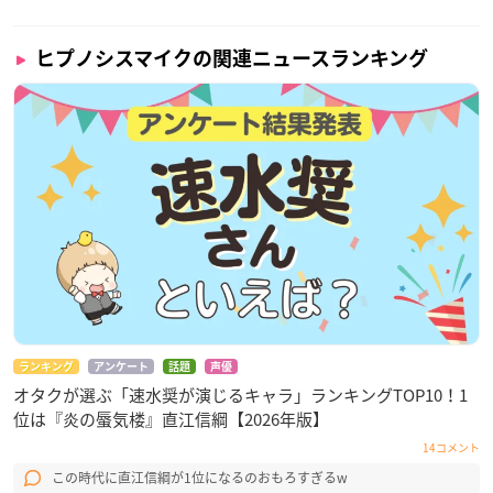
ヒプノシスマイクの関連ニュースランキング
ランキング
アンケート
話題
声優
オタクが選ぶ「速水奨が演じるキャラ」ランキングTOP10！1
位は『炎の蜃気楼』直江信綱【2026年版】
14コメント
この時代に直江信綱が1位になるのおもろすぎるw