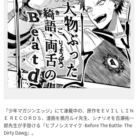
「少年マガジンエッジ」にて連載中の、原作をＥＶＩＬ ＬＩＮ
Ｅ ＲＥＣＯＲＤＳ、漫画を鴉月ルイ先生、シナリオを百瀬祐一
郎先生が手掛ける『ヒプノシスマイク -Before The Battle- The
Dirty Dawg
』。