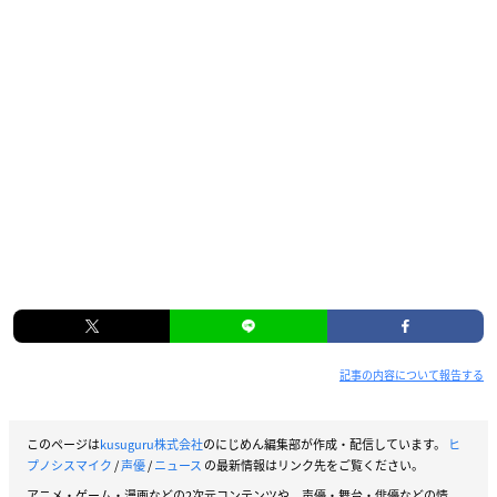
記事の内容について報告する
このページは
kusuguru株式会社
のにじめん編集部が作成・配信しています。
ヒ
プノシスマイク
/
声優
/
ニュース
の最新情報はリンク先をご覧ください。
アニメ・ゲーム・漫画などの2次元コンテンツや、声優・舞台・俳優などの情