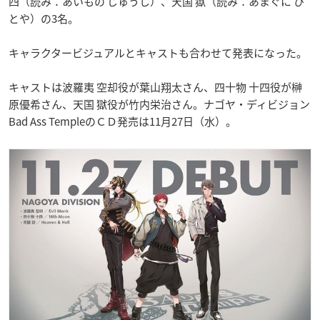
四（読み：あいもの じゅうし）、天国 獄（読み：あまぐに ひ
とや）の3名。
キャラクタービジュアルとキャストも合わせて発表になった。
キャストは波羅夷 空却役が葉山翔太さん、四十物 十四役が榊
原優希さん、天国 獄役が竹内栄治さん。ナゴヤ・ディビジョン
Bad Ass TempleのＣＤ発売は11月27日（水）。