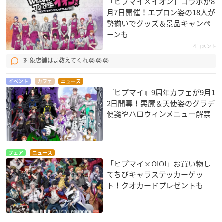
「ヒプマイ×イオン」コラボが8
月7日開催！エプロン姿の18人が
勢揃いでグッズ＆景品キャンペ
ーンも
4コメント
対象店舗はよ教えてくれ😭😭😭
イベント
カフェ
ニュース
『ヒプマイ』9周年カフェが9月1
2日開幕！悪魔＆天使姿のグラデ
便箋やハロウィンメニュー解禁
フェア
ニュース
「ヒプマイ×OIOI」お買い物し
てちびキャラステッカーゲッ
ト！クオカードプレゼントも