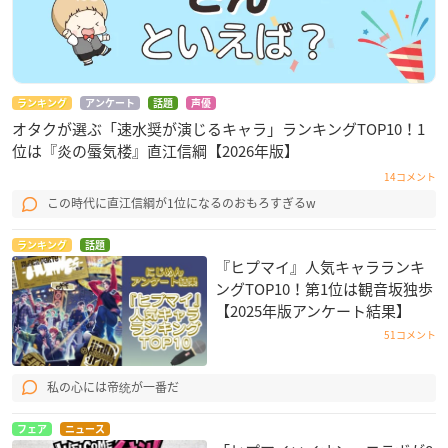
ランキング
アンケート
話題
声優
オタクが選ぶ「速水奨が演じるキャラ」ランキングTOP10！1
位は『炎の蜃気楼』直江信綱【2026年版】
14コメント
この時代に直江信綱が1位になるのおもろすぎるw
ランキング
話題
『ヒプマイ』人気キャラランキ
ングTOP10！第1位は観音坂独歩
【2025年版アンケート結果】
51コメント
私の心には帝统が一番だ
フェア
ニュース