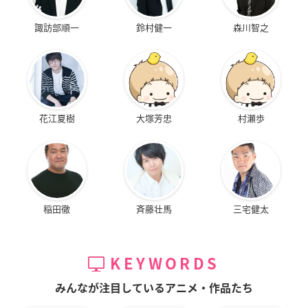
諏訪部順一
鈴村健一
森川智之
花江夏樹
大塚芳忠
村瀬歩
稲田徹
斉藤壮馬
三宅健太
KEYWORDS
みんなが注目しているアニメ・作品たち