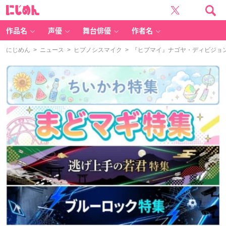
に
じ
め
ん
作品名
声優
舞台俳優
作者名
にじめん
>
ニュース
>
ヒプノシスマイク
> 『ヒプマイ』ナゴヤ・ディビジョン