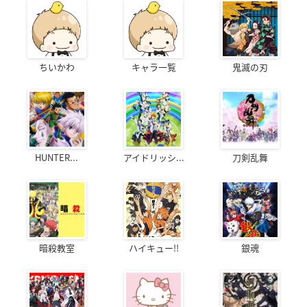
ちいかわ
キャラ一覧
鬼滅の刃
HUNTER...
アイドリッシ...
刀剣乱舞
暗殺教室
ハイキュー!!
銀魂