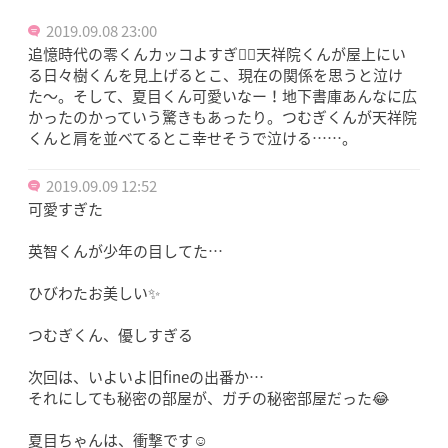
2019.09.08 23:00
追憶時代の零くんカッコよすぎ🤦‍♀️天祥院くんが屋上にい
る日々樹くんを見上げるとこ、現在の関係を思うと泣け
た〜。そして、夏目くん可愛いなー！地下書庫あんなに広
かったのかっていう驚きもあったり。つむぎくんが天祥院
くんと肩を並べてるとこ幸せそうで泣ける……。
2019.09.09 12:52
可愛すぎた
英智くんが少年の目してた…
ひびわたお美しい✨
つむぎくん、優しすぎる
次回は、いよいよ旧fineの出番か…
それにしても秘密の部屋が、ガチの秘密部屋だった😂
夏目ちゃんは、衝撃です☺️