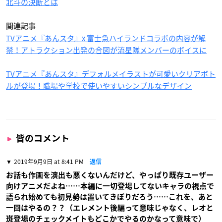
北斗の決断とは
関連記事
TVアニメ『あんスタ』x 富士急ハイランドコラボの内容が解
禁！アトラクション出発の合図が流星隊メンバーのボイスに
TVアニメ『あんスタ』デフォルメイラストが可愛いクリアボト
ルが登場！職場や学校で使いやすいシンプルなデザイン
皆のコメント
2019年9月9日 at 8:41 PM
返信
お話も作画を演出も悪くないんだけど、やっぱり既存ユーザー
向けアニメだよね……本編に一切登場してないキャラの視点で
語られ始めても初見勢は置いてきぼりだろう……これを、あと
一回はやるの？？（エレメント後編って意味じゃなく、レオと
斑登場のチェックメイトもどこかでやるのかなって意味で）