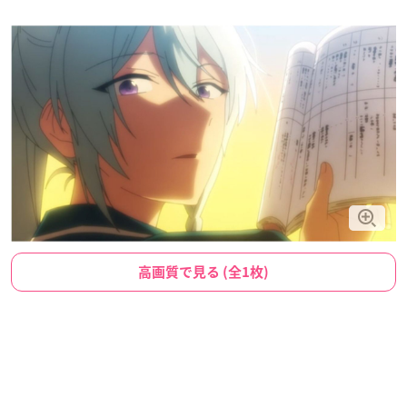
高画質で見る (全1枚)