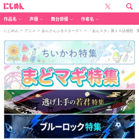
に
じ
め
ん
作品名
声優
舞台俳優
作者名
にじめん
>
アニメ
>
あんさんぶるスターズ！
> 『あんスタ』第１０話感想 