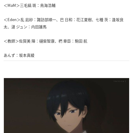
＜MaM＞三毛縞 斑：鳥海浩輔
＜Eden＞乱 凪砂：諏訪部順一、巴 日和：花江夏樹、七種 茨：逢坂良
太、漣 ジュン：内田雄馬
＜教師＞佐賀美 陣：樋柴智康、椚 章臣：駒田 航
あんず：坂本真綾