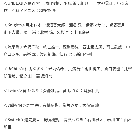
＜UNDEAD＞朔間 零：増田俊樹、羽風 薫：細貝 圭、大神晃牙：小野友
樹、乙狩アドニス：羽多野 渉
＜Knights＞月永レオ：浅沼晋太郎、瀬名 泉：伊藤マサミ、朔間凛月：
山下大輝、鳴上 嵐：北村 諒、朱桜 司：土田玲央
＜流星隊＞守沢千秋：帆世雄一、深海奏汰：西山宏太朗、南雲鉄虎：中
島ヨシキ、高峯 翠：渡辺拓海、仙石 忍：新田杏樹
＜Ra*bits＞仁兎なずな：米内佑希、天満 光：池田純矢、真白友也：比留
間俊哉、紫之 創：高坂知也
＜2wink＞葵 ひなた：斉藤壮馬、葵 ゆうた：斉藤壮馬
＜Valkyrie＞斎宮 宗：高橋広樹、影片みか：大須賀 純
＜Switch＞逆先夏目：野島健児、青葉つむぎ：石川界人、春川 宙：山本
和臣