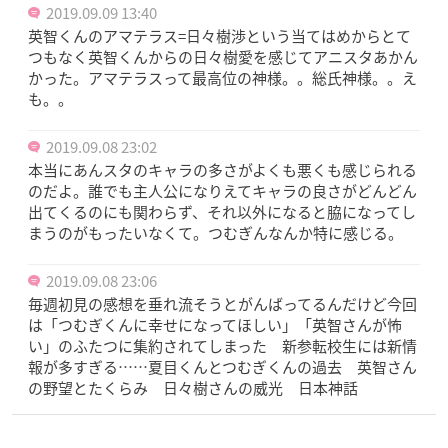
2019.09.09 13:40
英智くんのアマテラス=日々樹渉という当てはめからとて
つもなく英智くんからの日々樹愛を感じてアニスタあかん
かった。アマテラスって最高位の神様。。総氏神様。。え
も。。
2019.09.08 23:02
本当にあんスタのキャラの多さがよくも悪くも感じられる
のだよ。誰でも主人公になりえてキャラの良さがどんどん
出てくるのにも関わらず、それ以外になると脇になってし
まうのがもったいなくて。つむぎんなんか特に感じる。
2019.09.08 23:06
毎週初見の感想を垂れ流そうとがんばってるんだけど今回
は「つむぎくんに幸せになってほしい」「英智さんが怖
い」のふたつに集約されてしまった 新参転校生には新情
報が多すぎる……夏目くんとつむぎくんの過去 英智さん
の野望とたくらみ 日々樹さんの威光 日本神話