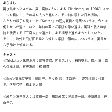
あらすじ
再び集まったスバル、真、真緒の3人による『Trickstar』の【DDD】ステ
ージを目にし、その場を去った北斗と、その前に現れた日々樹渉。
ふたりの様子を見ていた『Switch』の逆先夏目と青葉つむぎは、今とは
何もかもが違っていた一年前の夢ノ咲学院を思い返す。英智と敬人は学
院を代表する『五奇人』を選出し、ある構想を進めようとしていた。
そして、海外を飛び回る零とも親しく学院で顔の広いつむぎは、英智か
ら手助けを頼まれる。
キャスト
＜Trickstar＞氷鷹北斗：前野智昭、明星スバル：柿原徹也、遊木 真：森
久保祥太郎、衣更真緒：梶 裕貴
＜fine＞天祥院英智：緑川 光、日々樹 渉：江口拓也、姫宮桃李：村瀬
歩、伏見弓弦：橋本晃太朗
＜紅月＞蓮巳敬人：梅原裕一郎、鬼龍紅郎：神尾晋一郎、神崎颯馬：神
永圭佑