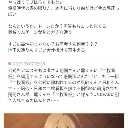
やっぱりモブはろくでもない
俺様時代の零の喋り方、本当に当たり前だけど今の晃牙っ
ぽい
なんというか、トーンとか？声質もちょっと似てる
英智くんゲージが割とガチな造り
すごい高性能じゃない？お医者さん何者？？？
地下の造りもすごい大仕掛けで草生える
2019.09.07 22:38
公式もアニスタも演者さえ朔間さんと薫くんに『二枚看
板』を頻用するようになって感慨深いんだけど、もう一組
『二枚看板』を公式に謳われてるのが凪砂くんと日和くん
で……凪砂・日和の二枚看板を擁する旧fineに粛清された
朔間さんが、薫くんを『二枚看板』と呼んでUNDEADに引
き入れてるのほんとさ……