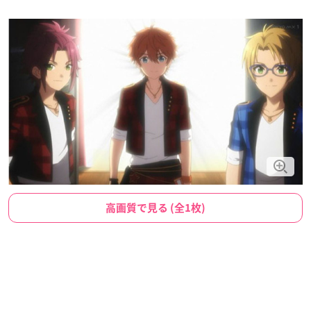
高画質で見る (全1枚)