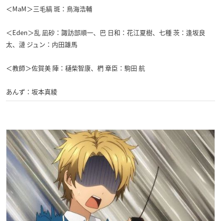
＜MaM＞三毛縞 斑：鳥海浩輔
＜Eden＞乱 凪砂：諏訪部順一、巴 日和：花江夏樹、七種 茨：逢坂良
太、漣 ジュン：内田雄馬
＜教師＞佐賀美 陣：樋柴智康、椚 章臣：駒田 航
あんず：坂本真綾