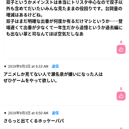
双子というかメインストは本当にトリスタ中心なので双子以
外も含めてだいたいみんな見たままの役回りです。台詞量の
増減はあるけどね。
双子はまだ明確な出番が何度か有るだけマシというか……登
場遅くて出番が少なくて一年生だから追憶というか過去編に
も出ない翠と司なんてほぼ空気だしなあ
0
2019年9月3日 at 6:33 AM
返信
アニメしか見てない人で瀬名泉が嫌いになった人は
ぜひゲームをやって欲しい。
0
2019年9月3日 at 6:50 AM
返信
さらっと出てくるホッケーパパ