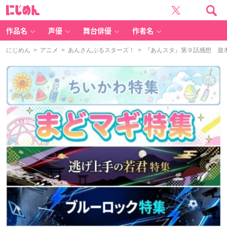
に
じ
め
ん
作品名
声優
舞台俳優
作者名
にじめん
>
アニメ
>
あんさんぶるスターズ！
> 『あんスタ』第９話感想 遊