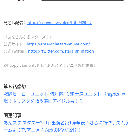
見逃し配信：
https://abema.tv/video/title/420-22
『あんさんぶるスターズ！』
公式サイト：
https://ensemblestars-anime.com/
公式Twitter：
https://twitter.com/stars_animation
©Happy Elements K.K／あんスタ！アニメ製作委員会
第８話感想
戦隊ヒーローユニット”流星隊”＆騎士道ユニット”Knights”登
場！トリスタを救う覆面アイドルも！？
関連記事
あんスタ スタステ3rd』出演者第1弾発表！さらに新作リズムゲ
ームよりTVアニメ主題歌のMVが公開！