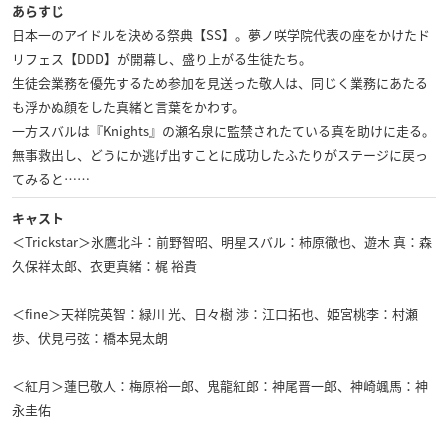
あらすじ
日本一のアイドルを決める祭典【SS】。夢ノ咲学院代表の座をかけたド
リフェス【DDD】が開幕し、盛り上がる生徒たち。
生徒会業務を優先するため参加を見送った敬人は、同じく業務にあたる
も浮かぬ顔をした真緒と言葉をかわす。
一方スバルは『Knights』の瀬名泉に監禁されたている真を助けに走る。
無事救出し、どうにか逃げ出すことに成功したふたりがステージに戻っ
てみると……
キャスト
＜Trickstar＞氷鷹北斗：前野智昭、明星スバル：柿原徹也、遊木 真：森
久保祥太郎、衣更真緒：梶 裕貴
＜fine＞天祥院英智：緑川 光、日々樹 渉：江口拓也、姫宮桃李：村瀬
歩、伏見弓弦：橋本晃太朗
＜紅月＞蓮巳敬人：梅原裕一郎、鬼龍紅郎：神尾晋一郎、神崎颯馬：神
永圭佑