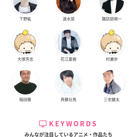
下野紘
速水奨
諏訪部順一
大塚芳忠
花江夏樹
村瀬歩
稲田徹
斉藤壮馬
三宅健太
KEYWORDS
みんなが注目しているアニメ・作品たち