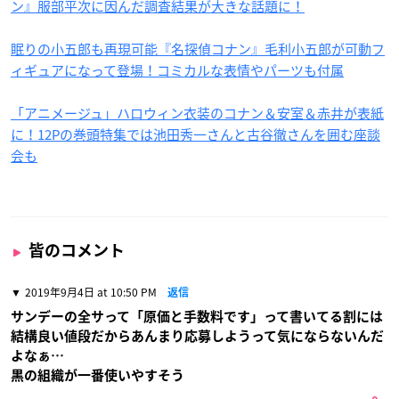
ン』服部平次に因んだ調査結果が大きな話題に！
眠りの小五郎も再現可能『名探偵コナン』毛利小五郎が可動フ
ィギュアになって登場！コミカルな表情やパーツも付属
「アニメージュ」ハロウィン衣装のコナン＆安室＆赤井が表紙
に！12Pの巻頭特集では池田秀一さんと古谷徹さんを囲む座談
会も
皆のコメント
2019年9月4日 at 10:50 PM
返信
サンデーの全サって「原価と手数料です」って書いてる割には
結構良い値段だからあんまり応募しようって気にならないんだ
よなぁ…
黒の組織が一番使いやすそう