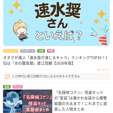
ランキング
アンケート
話題
声優
オタクが選ぶ「速水奨が演じるキャラ」ランキングTOP10！1
位は『炎の蜃気楼』直江信綱【2026年版】
14コメント
この時代に直江信綱が1位になるのおもろすぎるw
話題
アニメ
『名探偵コナン』怪盗キッド
の“変装”は激かわ女装から衝撃
絵面の元太まで！これまでに変
装した人物まとめ