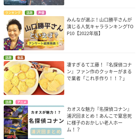
ランキング
話題
声優
みんなが選ぶ！山口勝平さんが
演じる人気キャラランキングTO
P10【2022年版】
話題
食品
凄すぎるて工藤！『名探偵コナ
ン』ファン作のクッキーがまる
で業者「これ手作り！！？」
話題
アニメ
カオスな魅力『名探偵コナン』
浦沢回まとめ！あんこで窒息死
に様子のおかしい老人ホー
ム！？