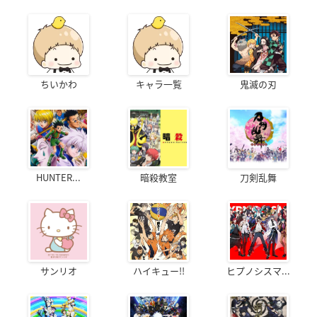
ちいかわ
キャラ一覧
鬼滅の刃
HUNTER...
暗殺教室
刀剣乱舞
サンリオ
ハイキュー!!
ヒプノシスマ...