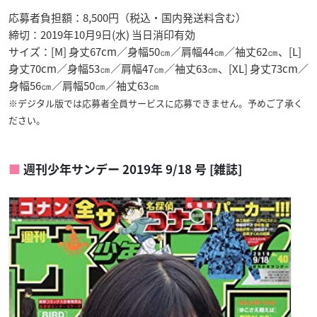
応募者負担額：8,500円（税込・国内発送料含む）
締切：2019年10月9日(水) 当日消印有効
サイズ：[M] 身丈67cm／身幅50㎝／肩幅44㎝／袖丈62㎝、[L]
身丈70cm／身幅53㎝／肩幅47㎝／袖丈63㎝、[XL] 身丈73cm／
身幅56㎝／肩幅50㎝／袖丈63㎝
※デジタル版では応募者全員サービスに応募できません。予めご了承く
ださい。
週刊少年サンデー 2019年 9/18 号 [雑誌]