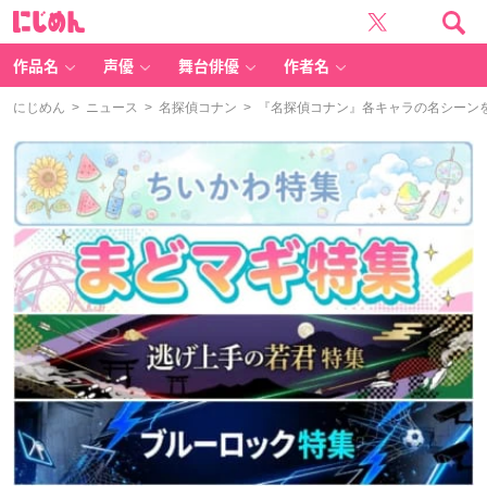
に
じ
め
ん
作品名
声優
舞台俳優
作者名
にじめん
>
ニュース
>
名探偵コナン
> 『名探偵コナン』各キャラの名シーン