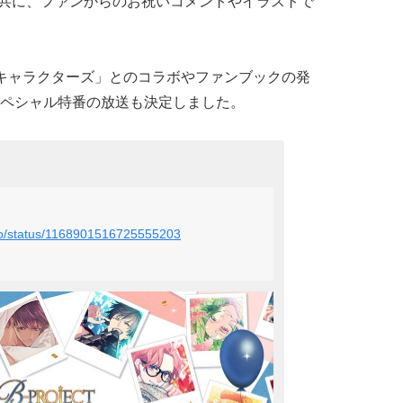
共に、ファンからのお祝いコメントやイラストで
キャラクターズ」とのコラボやファンブックの発
ペシャル特番の放送も決定しました。
info/status/1168901516725555203