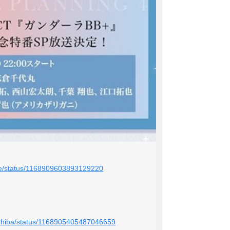
atte/status/1168909603893129220
_Chiba/status/1168905405487046659