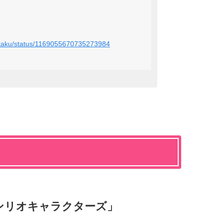
ro_taku/status/1169055670735273984
「サンリオキャラクターズ」