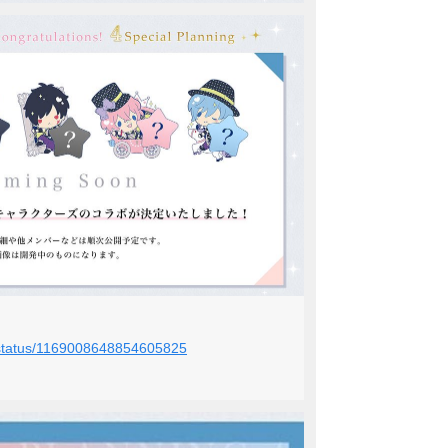
5/status/1169008648854605825