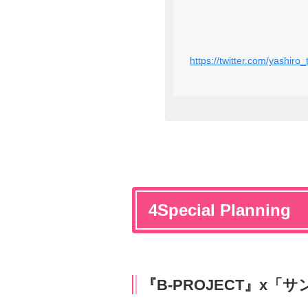
https://twitter.com/yashi
4Special Planning
『B-PROJECT』x