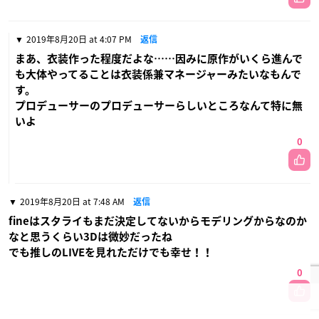
2019年8月19日 at 9:41 PM
返信
朔間零の顔色…
0
2019年8月19日 at 10:11 PM
返信
アニメ絵のクオリティはマリオネット前後編のときと比べると
とても良かったんだけど、fineの3Dモデルが微妙だった。
桃李はいいかなと思ったけど、英智と渉、特に渉がアレ？って
感じでガッカリ。
0
2019年8月20日 at 3:58 AM
返信
あんずの扱いが意味不明
敏腕プロデューサーっていうほど何かした？