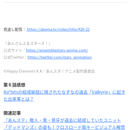
2019.08.19 08:01
今朝アニスタ７話観たんだけど、Cパートに精神えぐられ
つつもやっぱりあんスタはおもしろいな～～って改めて思
った
でも一人で見るの辛かったから次回はリアタイしたい……
😂
2019.08.18 23:13
アニスタ7話Cパート、Trickstarという【希望】の損失を
物語っているかのようで非常にしんどかったです……。
2019.08.19 11:01
会長は戻ってくるし……Tricksterは解散……あんずちゃん
の驚いた顔……DDD……すごく胸が痛くなりました。いつ
もならホッケー、ウッキー、サリーと呼んでいるスバルく
んが真緒、北斗、真と呼んでいるのを聞いて泣いてしまい
ました。