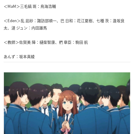
＜MaM＞三毛縞 斑：鳥海浩輔
＜Eden＞乱 凪砂：諏訪部順一、巴 日和：花江夏樹、七種 茨：逢坂良
太、漣 ジュン：内田雄馬
＜教師＞佐賀美 陣：樋柴智康、椚 章臣：駒田 航
あんず：坂本真綾