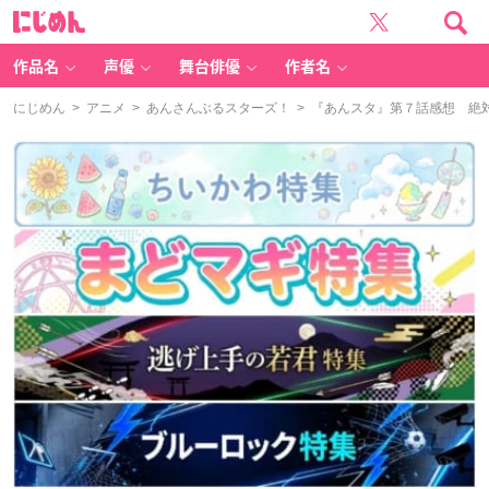
に
じ
め
ん
作品名
声優
舞台俳優
作者名
にじめん
>
アニメ
>
あんさんぶるスターズ！
> 『あんスタ』第７話感想 絶