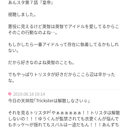
あんスタ第７話『皇帝』
視聴しました。
悪役に見えるけど英智は英智でアイドルを愛してるからこ
そのこの行動なのよね…。
もしかしたら一番アイドルって存在に執着してるかもしれ
ない。
だから好きなのよね英智のことも。
でもやっぱりトリスタが好きだからここら辺は辛かった
な。
2019.08.18 19:14
今日の天祥院｢Tricksterは解散しなさい☺️｣
それを見るトリスタP｢やぁぁぁぁぁぁ！！トリスタは解散
しないの！！！ゆうくんが監禁されても衣更くんが悩んで
もホッケ〜が揺れてもスバルは一途だもん！！！あんずち