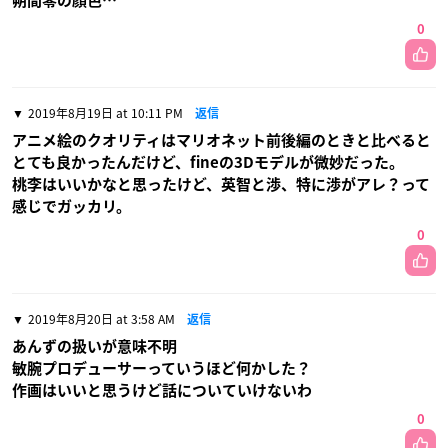
関連記事
『あんステ』敬人・零・晃牙が過去に結成していたユニット
「デッドマンズ」の姿も！クロスロード版キービジュアル解禁
TVアニメ『あんスタ！』他校を含めた全ユニットのクッション
が登場！表は顔アップ・裏は全身の両面デザイン
皆のコメント
2019年8月19日 at 8:52 PM
返信
ライブシーン見て思ったけど
全体のクオリティ的にはともかく、これじゃあ３Dライブにfin
eというか渉は出せないよなーって思ってしまった……長髪の
処理って大変なのね
0