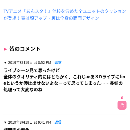
見逃し配信：
https://abema.tv/video/title/420-22
『あんさんぶるスターズ！』
公式サイト：
https://ensemblestars-anime.com/
公式Twitter：
https://twitter.com/stars_animation
©Happy Elements K.K／あんスタ！アニメ製作委員会
第６話感想
Ra*bitsの結成秘話に隠されたなずなの過去「Valkyrie」に起き
た出来事とは？