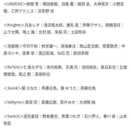
＜UNDEAD＞朔間 零：増田俊樹、羽風 薫：細貝 圭、大神晃牙：小野友
樹、乙狩アドニス：羽多野 渉
＜Knights＞月永レオ：浅沼晋太郎、瀬名 泉：伊藤マサミ、朔間凛月：
山下大輝、鳴上 嵐：北村 諒、朱桜 司：土田玲央
＜流星隊＞守沢千秋：帆世雄一、深海奏汰：西山宏太朗、南雲鉄虎：中
島ヨシキ、高峯 翠：渡辺拓海、仙石 忍：新田杏樹
＜Ra*bits＞仁兎なずな：米内佑希、天満 光：池田純矢、真白友也：比留
間俊哉、紫之 創：高坂知也
＜2wink＞葵 ひなた：斉藤壮馬、葵 ゆうた：斉藤壮馬
＜Valkyrie＞斎宮 宗：高橋広樹、影片みか：大須賀 純
＜Switch＞逆先夏目：野島健児、青葉つむぎ：石川界人、春川 宙：山本
和臣