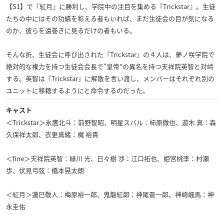
【S1】で『紅月』に勝利し、学院中の注目を集める『Trickstar』。生徒
たちの中にはその功績を称える者もいれば、まだ生徒会の目が気になる
のか、彼らを遠巻きに見るだけの者もいる。
そんな折、生徒会に呼び出された『Trickstar』の４人は、夢ノ咲学院で
絶対的な権力を持つ生徒会会長で“皇帝”の異名を持つ天祥院英智と対峙
する。英智は『Trickstar』に解散を言い渡し、メンバーはそれぞれ別の
ユニットに移籍するようにと命令するのだった。
キャスト
＜Trickstar＞氷鷹北斗：前野智昭、明星スバル：柿原徹也、遊木 真：森
久保祥太郎、衣更真緒：梶 裕貴
＜fine＞天祥院英智：緑川 光、日々樹 渉：江口拓也、姫宮桃李：村瀬
歩、伏見弓弦：橋本晃太朗
＜紅月＞蓮巳敬人：梅原裕一郎、鬼龍紅郎：神尾晋一郎、神崎颯馬：神
永圭佑