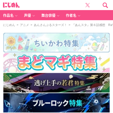
に
じ
め
ん
作品名
声優
舞台俳優
作者名
にじめん
>
アニメ
>
あんさんぶるスターズ！
> 『あんスタ』第６話感想 Ra*