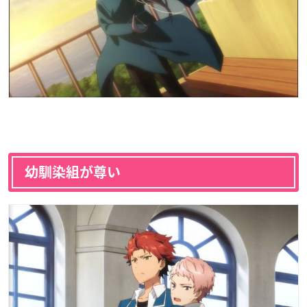
幼馴染組が尊い