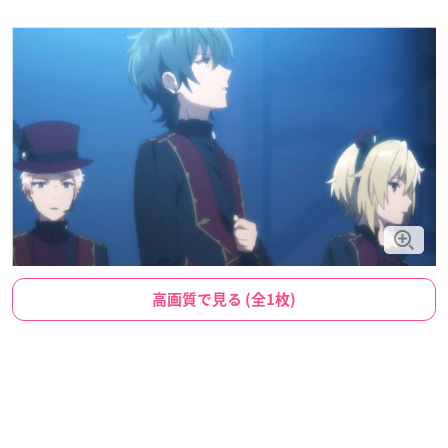
高画質で見る (全1枚)