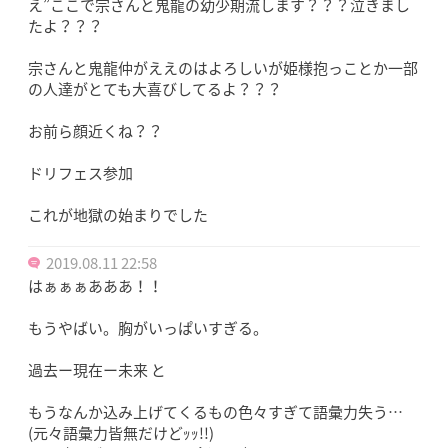
え”ここで宗さんと鬼龍の幼少期流します？？？泣きまし
たよ？？？
宗さんと鬼龍仲がええのはよろしいが姫様抱っことか一部
の人達がとても大喜びしてるよ？？？
お前ら顔近くね？？
ドリフェス参加
これが地獄の始まりでした
2019.08.11 22:58
はぁぁぁあああ！！
もうやばい。胸がいっぱいすぎる。
過去ー現在ー未来 と
もうなんか込み上げてくるもの色々すぎて語彙力失う…
(元々語彙力皆無だけどｯｯ!!)