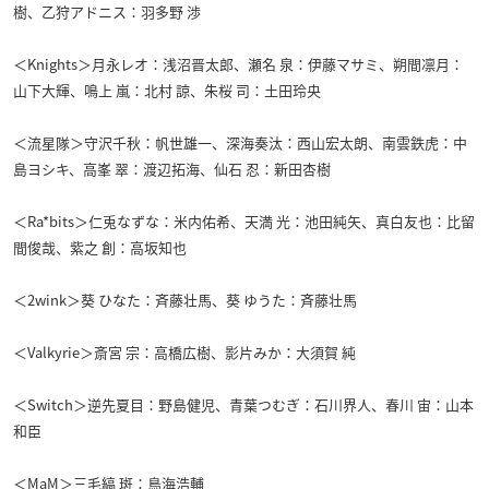
樹、乙狩アドニス：羽多野 渉
＜Knights＞月永レオ：浅沼晋太郎、瀬名 泉：伊藤マサミ、朔間凛月：
山下大輝、鳴上 嵐：北村 諒、朱桜 司：土田玲央
＜流星隊＞守沢千秋：帆世雄一、深海奏汰：西山宏太朗、南雲鉄虎：中
島ヨシキ、高峯 翠：渡辺拓海、仙石 忍：
新田杏樹
＜Ra*bits＞仁兎なずな：米内佑希、天満 光：池田純矢、真白友也：比留
間俊哉、紫之 創：高坂知也
＜2wink＞葵 ひなた：斉藤壮馬、葵 ゆうた：斉藤壮馬
＜Valkyrie＞斎宮 宗：高橋広樹、影片みか：大須賀 純
＜Switch＞逆先夏目：野島健児、青葉つむぎ：石川界人、春川 宙：山本
和臣
＜MaM＞三毛縞 斑：鳥海浩輔