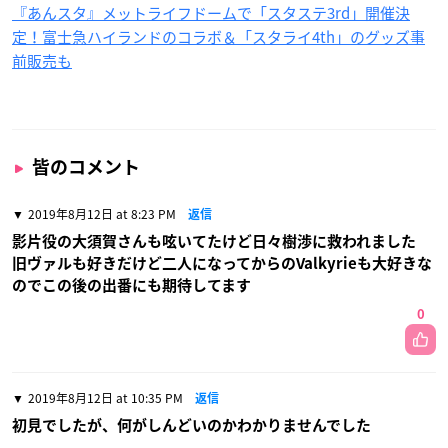
５話感想
なずなを変えた過去とは？学院の頂点に君臨していたユニット
「Valkyrie」登場
関連記事
『あんスタ』x「セブン-イレブン」オリジナルブロマイド全42
種が登場＆グッズが当たるキャンペーン開催中！
『あんスタ』メットライフドームで「スタステ3rd」開催決
定！富士急ハイランドのコラボ＆「スタライ4th」のグッズ事
前販売も
皆のコメント
2019年8月12日 at 8:23 PM
返信