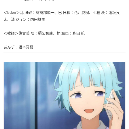
＜Eden＞乱 凪砂：諏訪部順一、巴 日和：花江夏樹、七種 茨：逢坂良
太、漣 ジュン：内田雄馬
＜教師＞佐賀美 陣：樋柴智康、椚 章臣：駒田 航
あんず：坂本真綾