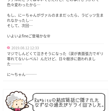
水の泡になってにーちゃんが入学してきた2人に「守って
やらなきゃな」って思った後に2話の真っ暗講堂なとこだ
と思う
2019.08.12 09:41
ひびわたお美しい💕
そして、旧fine…英智様…
ヴァルにとっては辛いできだけど、この事件きっかけで
色々変わったから…
もし、にーちゃんがヴァルのままだったら、ラビッツ生ま
れなかったし…
そして、次回…
いよいよfineご登場かな🌸
2019.08.12 12:33
マジでしんどくて泣きそうになった（涙が表面張力でギリ