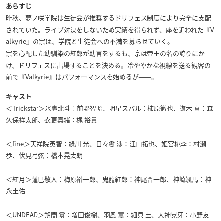
あらすじ
昨秋、夢ノ咲学院は生徒会が推奨するドリフェス制度により完全に支配
されていた。ライブ対決をしないため実績を得られず、座を追われた『V
alkyrie』の宗は、学院と生徒会への不満を募らせていく。
宗を心配した幼馴染の紅郎が助言をするも、宗は帝王の名の誇りにか
け、ドリフェスに出場することを決める。冷ややかな視線を送る観客の
前で『Valkyrie』はパフォーマンスを始めるが――。
キャスト
＜Trickstar＞氷鷹北斗：前野智昭、明星スバル：柿原徹也、遊木 真：森
久保祥太郎、衣更真緒：梶 裕貴
＜fine＞天祥院英智：緑川 光、日々樹 渉：江口拓也、姫宮桃李：村瀬
歩、伏見弓弦：橋本晃太朗
＜紅月＞蓮巳敬人：梅原裕一郎、鬼龍紅郎：神尾晋一郎、神崎颯馬：神
永圭佑
＜UNDEAD＞朔間 零：増田俊樹、羽風 薫：細貝 圭、大神晃牙：小野友