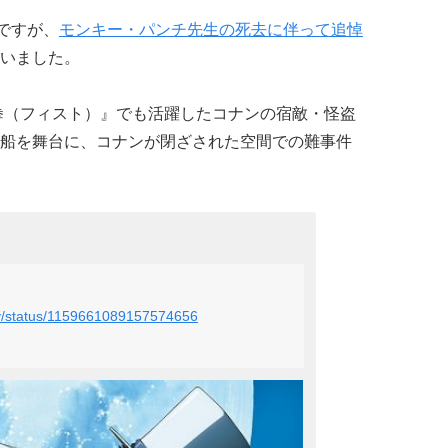
ですが、
モンキー・パンチ先生の死去に伴って追悼
いました。
拳（フィスト）』でも活躍したコナンの宿敵・怪盗
船を舞台に、コナンが閉ざされた空間での難事件
ntv/status/1159661089157574656