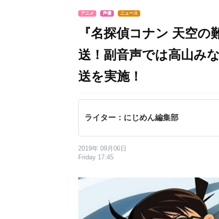
アニメ
声優
ニュース
『名探偵コナン 天空の
送！副音声では高山み
送を実施！
ライター：にじめん編集部
2019年 09月06日
Friday 17:45