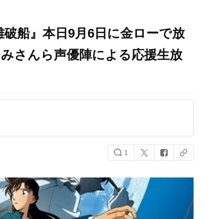
難破船』本日9月6日に金ローで放
なみさんら声優陣による応援生放
1