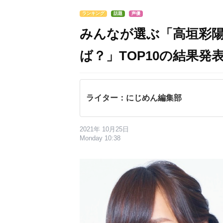
ランキング
話題
声優
みんなが選ぶ「高垣彩
ば？」TOP10の結果発表
ライター：にじめん編集部
2021年 10月25日
Monday 10:38