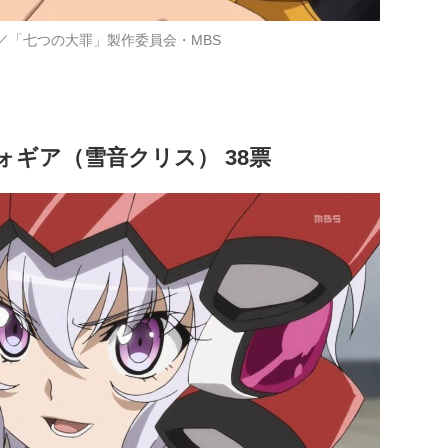
／「七つの大罪」製作委員会・MBS
ォギア（雪音クリス） 38票