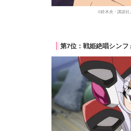
©鈴木央・講談社
第7位：戦姫絶唱シンフ