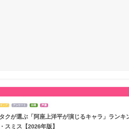
キング
アンケート
話題
声優
タクが選ぶ「阿座上洋平が演じるキャラ」ランキン
・スミス【2026年版】