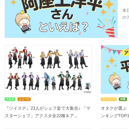
本
の
フェア
ニュース
ランキング
話題
『ツイステ』23人がシェフ姿で大集合♪ 「マ
オタクが選ぶ
スターシェフ」アクスタ全22種＆ア...
ンキングTOP10