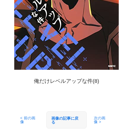
俺だけレベルアップな件(8)
< 前の画
次の画
画像の記事に戻
像
像 >
る