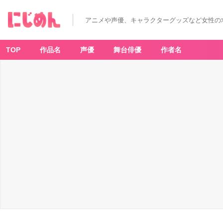
俺
だ
け
アニメや声優、キャラクターグッズなど女性の
レ
ベ
ル
ア
ッ
TOP
作品名
声優
舞台俳優
作者名
プ
な
件
(8)
-
ア
ニ
メ
情
報
サ
イ
ト
に
じ
め
ん