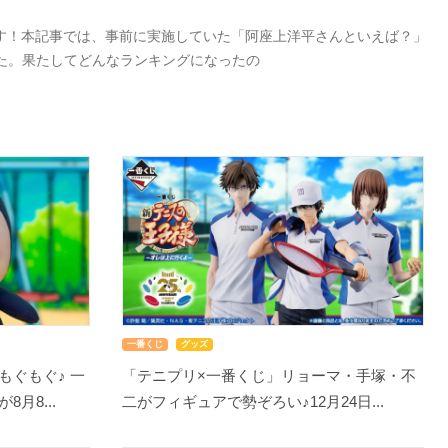
す！本記事では、事前に実施していた「阿座上洋平さんといえば？」
した。果たしてどんなランキングになったの
一番くじ
グッズ
もぐもぐ♪ 一
「テニプリ×一番くじ」リョーマ・手塚・不
月8...
二がフィギュアで勢ぞろい♪12月24日...