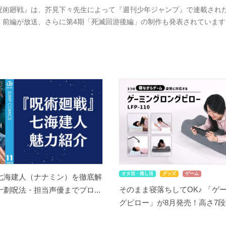
呪術廻戦』は、芥見下々先生によって『週刊少年ジャンプ』で連載された大
」前編が放送、さらに第4期「死滅回游後編」の制作も発表されています
オタ活・推し活
グッズ
ゲーム
七海建人（ナナミン）を徹底解
そのまま寝落ちしてOK♪ 「ゲ
劃呪法・担当声優までプロ...
グピロー」が8月発売！高さ7段階