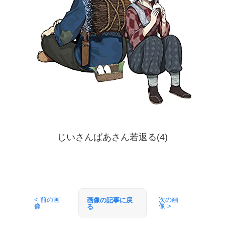
じいさんばあさん若返る(4)
< 前の画
次の画
画像の記事に戻
像
像 >
る