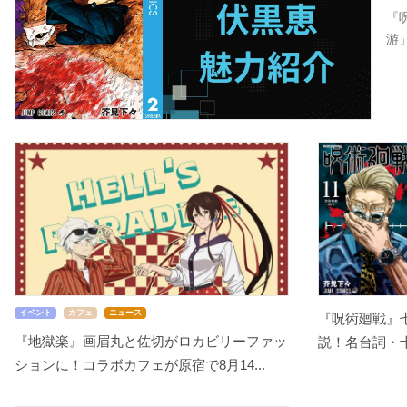
『
游
イベント
カフェ
ニュース
『呪術廻戦』
『地獄楽』画眉丸と佐切がロカビリーファッ
説！名台詞・十
ションに！コラボカフェが原宿で8月14...