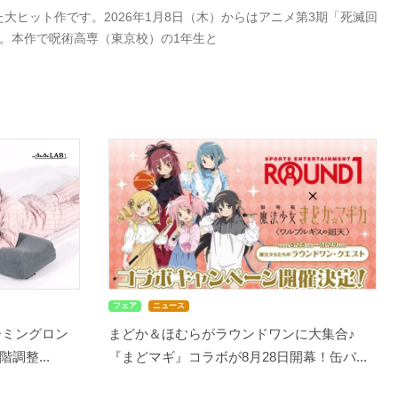
ヒット作です。2026年1月8日（木）からはアニメ第3期「死滅回
。本作で呪術高専（東京校）の1年生と
フェア
ニュース
ーミングロン
まどか＆ほむらがラウンドワンに大集合♪
調整...
『まどマギ』コラボが8月28日開幕！缶バ...