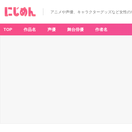
じ
い
さ
アニメや声優、キャラクターグッズなど女性の
ん
ば
あ
さ
ん
TOP
作品名
声優
舞台俳優
作者名
若
返
る
(4)
-
ア
ニ
メ
情
報
サ
イ
ト
に
じ
め
ん