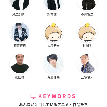
諏訪部順一
鈴村健一
森川智之
花江夏樹
大塚芳忠
村瀬歩
稲田徹
斉藤壮馬
三宅健太
KEYWORDS
みんなが注目しているアニメ・作品たち