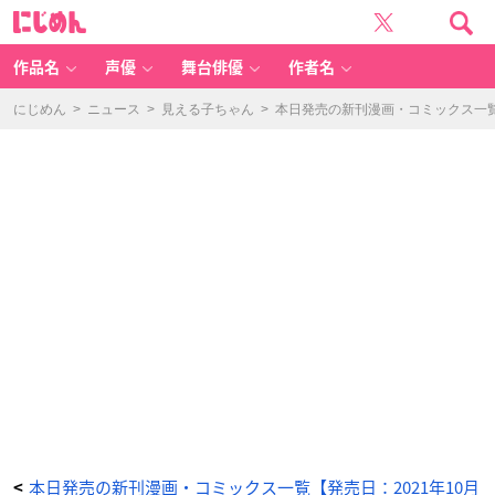
狼
に
の
じ
花
め
嫁
ん
(4)
-
作品名
声優
舞台俳優
作者名
ア
ニ
メ
情
にじめん
>
ニュース
>
見える子ちゃん
>
本日発売の新刊漫画・コミックス一覧【
報
サ
イ
ト
に
じ
め
ん
本日発売の新刊漫画・コミックス一覧【発売日：2021年10月
<