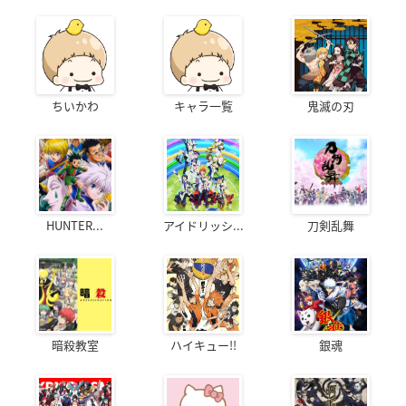
ちいかわ
キャラ一覧
鬼滅の刃
HUNTER...
アイドリッシ...
刀剣乱舞
暗殺教室
ハイキュー!!
銀魂