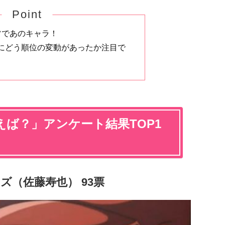
Point
ツであのキャラ！
にどう順位の変動があったか注目で
ば？」アンケート結果TOP1
ーズ（佐藤寿也） 93票