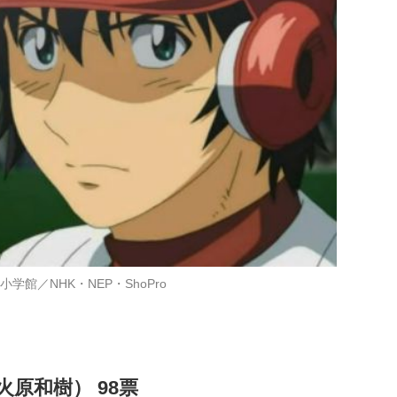
学館／NHK・NEP・ShoPro
原和樹） 98票