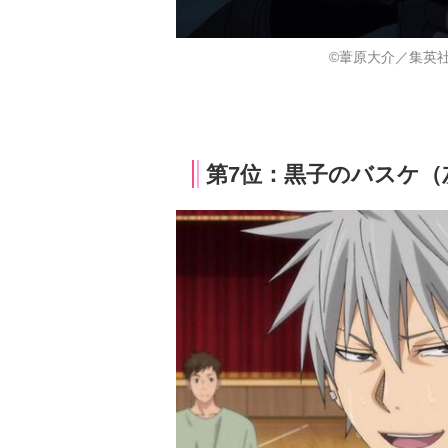
©葦原大介／集英
第7位：黒子のバスケ（灰