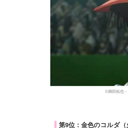
©満田拓也・小
第9位：金色のコルダ（火