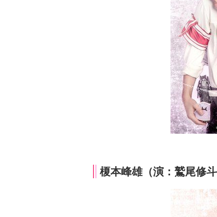
榎本峰雄（演：鷲尾修