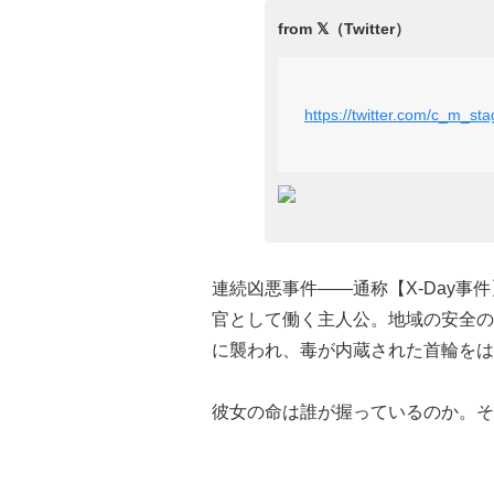
https://twitter.com/c_m_s
連続凶悪事件――通称【X-Day
官として働く主人公。地域の安全の
に襲われ、毒が内蔵された首輪をは
彼女の命は誰が握っているのか。そ