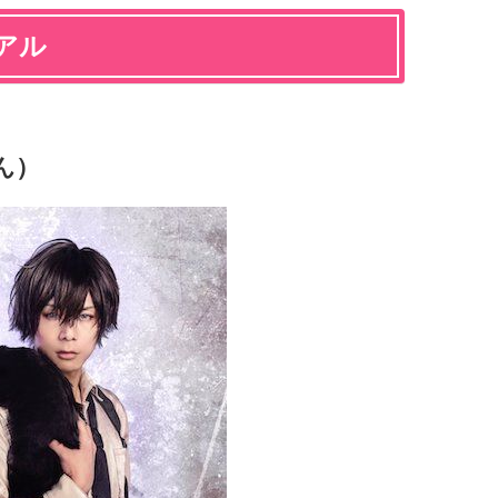
アル
ん）