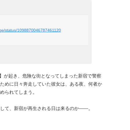
tage/status/1098870046787461120
事件】が起き、危険な街となってしまった新宿で警察
ために日々奔走していた彼女は、ある夜、何者か
められてしまう。
して、新宿が再生される日は来るのか――。