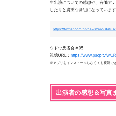
生出演についての感想や、有働アナ
したりと貴重な番組になっています
https://twitter.com/ntvnewszero/stat
ウドウ反省会＃95
視聴URL：
https://www.pscp.tv/w
※アプリをインストールしなくても視聴で
出演者の感想＆写真