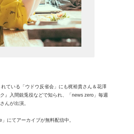
されている「ウドウ反省会」にも梶裕貴さん＆花澤
』入間銃兎役などで知られ、「news zero」毎週
さんが出演。
scope」にてアーカイブが無料配信中。