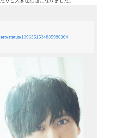
たりと大きな話題になりました。
wszero/status/1096351534885986304