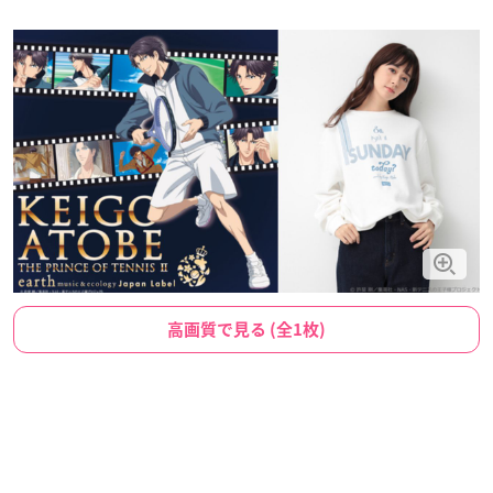
高画質で見る (全1枚)