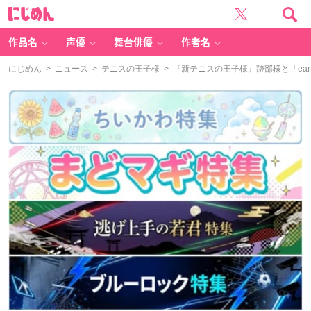
に
じ
め
ん
作品名
声優
舞台俳優
作者名
にじめん
>
ニュース
>
テニスの王子様
> 『新テニスの王子様』跡部様と「eart