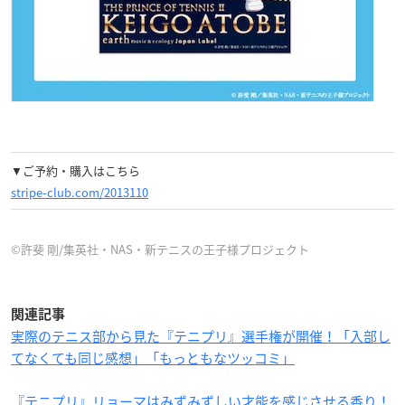
▼ご予約・購入はこちら
stripe-club.com/2013110
©許斐 剛/集英社・NAS・新テニスの王子様プロジェクト
関連記事
実際のテニス部から見た『テニプリ』選手権が開催！「入部し
てなくても同じ感想」「もっともなツッコミ」
『テニプリ』リョーマはみずみずしい才能を感じさせる香り！