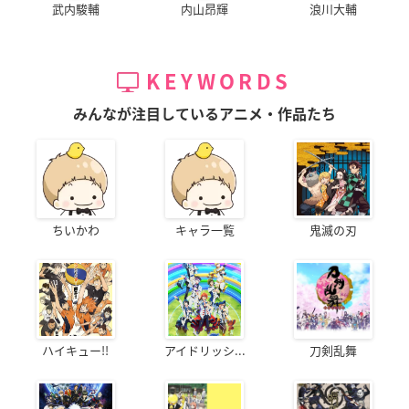
武内駿輔
内山昂輝
浪川大輔
KEYWORDS
みんなが注目しているアニメ・作品たち
ちいかわ
キャラ一覧
鬼滅の刃
ハイキュー!!
アイドリッシ...
刀剣乱舞