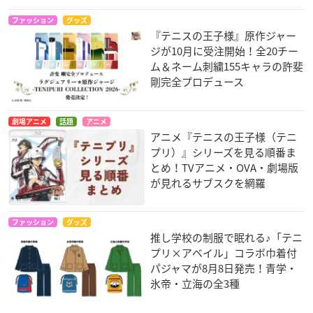
ファッション
グッズ
『テニスの王子様』原作ジャー
ジが10月に受注開始！全20チー
ム＆ネーム刺繍155キャラの許斐
剛完全プロデュース
劇場アニメ
話題
アニメ
アニメ『テニスの王子様（テニ
プリ）』シリーズを見る順番ま
とめ！TVアニメ・OVA・劇場版
が見れるサブスクを網羅
ファッション
グッズ
推し学校の制服で眠れる♪「テニ
プリ×アベイル」コラボ巾着付
パジャマが8月8日発売！青学・
氷帝・立海の全3種