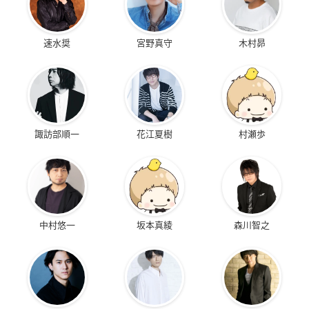
速水奨
宮野真守
木村昴
諏訪部順一
花江夏樹
村瀬歩
中村悠一
坂本真綾
森川智之