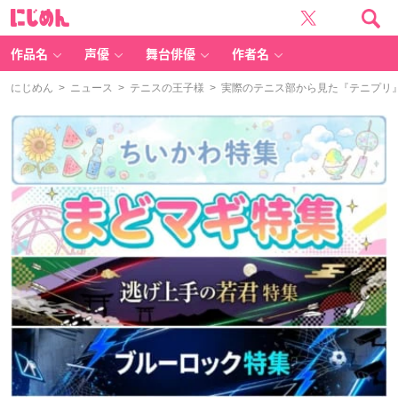
に
じ
め
ん
作品名
声優
舞台俳優
作者名
にじめん
>
ニュース
>
テニスの王子様
> 実際のテニス部から見た『テニプリ