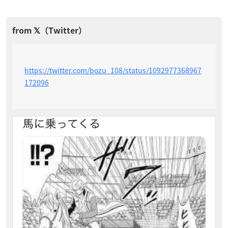
https://twitter.com/bozu_108/status/1092977368967
172096