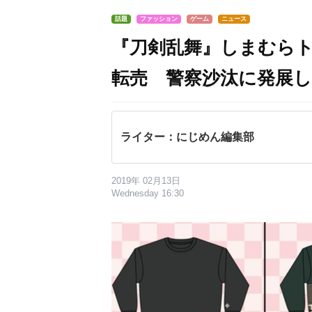
話題
ファッション
ゲーム
ニュース
『刀剣乱舞』しまむら
転売 警察沙汰に発展
ライター：にじめん編集部
2019年 02月13日
Wednesday 16:30