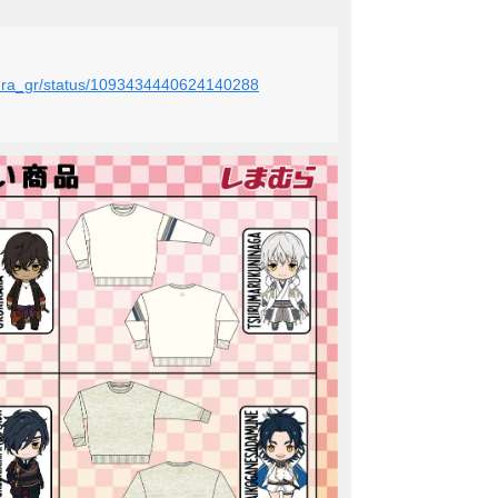
mura_gr/status/1093434440624140288