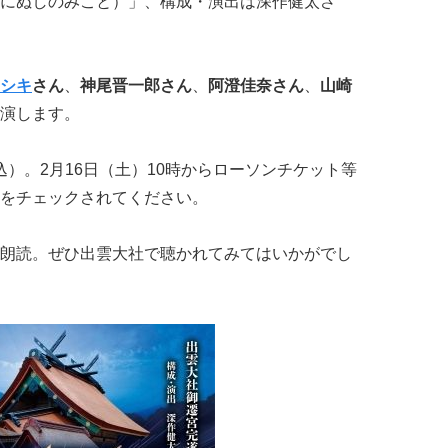
にぬしのみこと）」、構成・演出は深作健太さ
シキ
さん
、
神尾晋一郎さん
、
阿澄佳奈さん
、
山崎
演します。
税込）。2月16日（土）10時からローソンチケット等
をチェックされてください。
朗読。ぜひ出雲大社で聴かれてみてはいかがでし