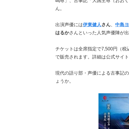
嗚尊」、古事記「大国主尊（おおく
ん。
出演声優には
伊東健人
さん
、
中島ヨ
はるか
さんといった人気声優陣が出
チケットは全席指定で7,500円（
で販売されます。詳細は公式サイト
現代の語り部・声優による古事記の
ょうか。