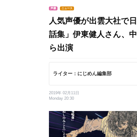
声優
ニュース
人気声優が出雲大社で日
話集」伊東健人さん、
ら出演
ライター：にじめん編集部
2019年 02月11日
Monday 20:30