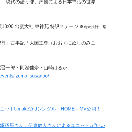
】－現代の語り部、声優による日本神話の世界
開演18:00 出雲大社 東神苑 特設ステージ
※雨天決行、荒
嗚尊」古事記「大国主尊（おおくにぬしのみこ
尾晋一郎・阿澄佳奈・山崎はるか
p/events/izumo_susanoo/
ットUmake2ndシングル「HOME」MV公開！
塚拓馬さん、伊東健人さんによるユニットが”いい