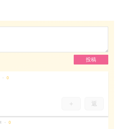
0
＋
返
M
0