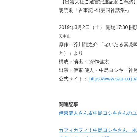
【出雲大社ご遷宮完遂記念ご奉納
朗読劇「古事記 -出雲国神話集-」
2019年3月2日（土） 開場17:30 
天中止
原作：芥川龍之介 「老いたる素戔
と）」より
構成・演出： 深作健太
出演：伊東 健人・中島ヨシキ・神
公式サイト：
https://www.sap-co.j
関連記事
伊東健人さん＆中島ヨシキさんのユニ
カフィカフィ！中島ヨシキさん、永