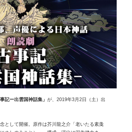
事記ー出雲国神話集」
が、2019年3月2日（土）出
念として開催。原作は芥川龍之介「老いたる素戔