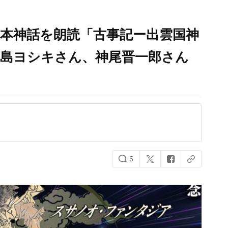
本神話を朗読「古事記ー出雲国神
中島ヨシキさん、神尾晋一郎さん
5