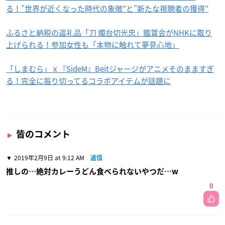
る！”世界が近くなった時代の象徴”と”新たな視聴者の獲得”
ふるさと納税の返礼品「刀 燭台切光忠」鑑賞会がNHKに取り
上げられる！参加女性も「本物に触れて夢見心地」
「しまむら」ｘ『SideM』Beitジャージがアニメそのまますぎ
る！完全に振り切ってるコラボアイテムが話題に
皆のコメント
2019年2月9日 at 9:12 AM
返信
推しの…絶対カレーうどん食べられないやつだ…w
0