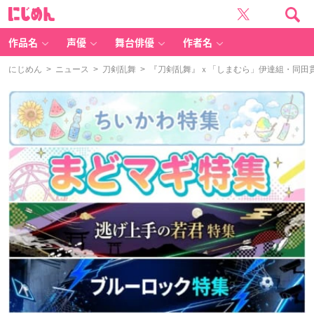
に
じ
め
ん
作品名
声優
舞台俳優
作者名
にじめん
>
ニュース
>
刀剣乱舞
> 『刀剣乱舞』ｘ「しまむら」伊達組・同田