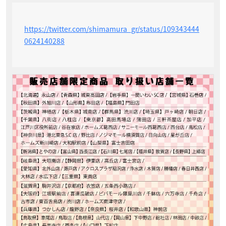
https://twitter.com/shimamura_gr/status/109343444
0624140288