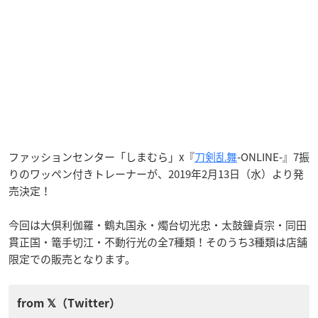
ファッションセンター「しまむら」x『
刀剣乱舞
-ONLINE-』7振
りのワッペン付きトレーナーが、2019年2月13日（水）より発
売決定！
今回は大倶利伽羅・鶴丸国永・燭台切光忠・太鼓鐘貞宗・同田
貫正国・篭手切江・不動行光の全7種類！そのうち3種類は店舗
限定での販売となります。