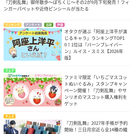
『刀剣乱舞』御伴散歩～ぽちくじ～その2が9月下旬発売！フィ
ンガーパペットや近侍ピンシールが当たる
ランキング
アンケート
話題
声優
オタクが選ぶ「阿座上洋平が演
じるキャラ」ランキングTOP1
0！1位は『バーンブレイバー
ン』ルイス・スミス【2026年
版】
フェア
ファミマ限定「いちごマスコッ
トぬいぐるみ」スタンプキャン
ペーン開催！『刀剣乱舞』やサ
ンリオのマスコット購入権利を
ゲット
グッズ
『刀剣乱舞』2027年手帳が予約
開始！三日月宗近ら全14種の織