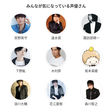
みんなが気になっている声優さん
宮野真守
速水奨
諏訪部順一
下野紘
木村昴
坂本真綾
浪川大輔
花江夏樹
森川智之