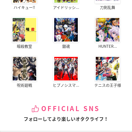
ハイキュー!!
アイドリッシ...
刀剣乱舞
暗殺教室
銀魂
HUNTER...
呪術廻戦
ヒプノシスマ...
テニスの王子様
OFFICIAL SNS
フォローしてより楽しいオタクライフ！