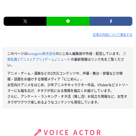
記事の内容について報告する
このページは
kusuguru株式会社
のにじめん編集部が作成・配信しています。
刀
剣乱舞
/
アニメ
/
アプリ
/
ゲーム
/
ニュース
の最新情報はリンク先をご覧くださ
い。
アニメ・ゲーム・漫画などの2次元コンテンツや、声優・舞台・俳優などの情
報・話題をお届けする情報メディア「にじめん」。
女性向けアニメをはじめ、少年アニメやキャラクター作品、VTuberなどストリー
マーにも幅を広げ、オタクが気になる情報を幅広くお届けしています。
さらに、アンケート・ランキング・オタ活（推し活）お役立ち情報など、女性オ
タクがワクワク楽しめるようなコンテンツも発信しています。
VOICE ACTOR