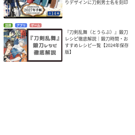
りデザインに刀剣男士名を刻印
話題
アプリ
ゲーム
『刀剣乱舞（とうらぶ）』鍛刀
レシピ徹底解説｜鍛刀時間・お
すすめレシピ一覧【2024年保存
版】