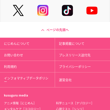
ページの先頭へ
にじめんについて
記事掲載について
お問い合わせ
プレスリリース送付先
利用規約
プライバシーポリシー
インフォマティブデータポリシ
運営会社
ー
kusuguru
media
アニメ情報［にじめん］
科学ニュース［ナゾロジー］
メンタルケア［ココロジー］
心理テスト［シンリ］