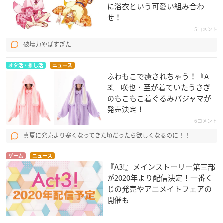
に浴衣という可愛い組み合わ
せ！
5コメント
破壊力やばすぎた
オタ活・推し活
ニュース
ふわもこで癒されちゃう！『A
3!』咲也・至が着ていたうさぎ
のもこもこ着ぐるみパジャマが
発売決定！
6コメント
真夏に発売より寒くなってきた頃だったら欲しくなるのに！！
ゲーム
ニュース
『A3!』メインストーリー第三部
が2020年より配信決定！一番く
じの発売やアニメイトフェアの
開催も