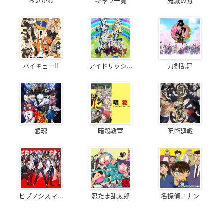
ちいかわ
キャラ一覧
鬼滅の刃
ハイキュー!!
アイドリッシ...
刀剣乱舞
銀魂
暗殺教室
呪術廻戦
ヒプノシスマ...
忍たま乱太郎
名探偵コナン