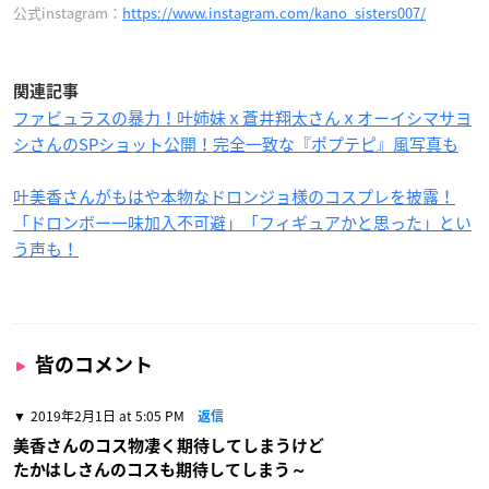
公式instagram：
https://www.instagram.com/kano_sisters007/
関連記事
ファビュラスの暴力！叶姉妹ｘ蒼井翔太さんｘオーイシマサヨ
シさんのSPショット公開！完全一致な『ポプテピ』風写真も
叶美香さんがもはや本物なドロンジョ様のコスプレを披露！
「ドロンボー一味加入不可避」「フィギュアかと思った」とい
う声も！
皆のコメント
2019年2月1日 at 5:05 PM
返信
美香さんのコス物凄く期待してしまうけど
たかはしさんのコスも期待してしまう～