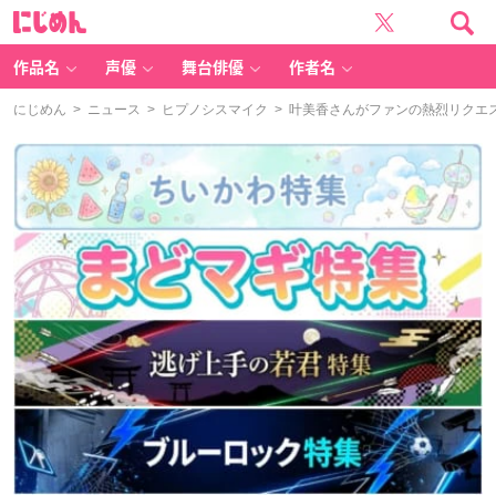
に
じ
め
ん
作品名
声優
舞台俳優
作者名
にじめん
>
ニュース
>
ヒプノシスマイク
> 叶美香さんがファンの熱烈リクエ