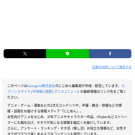
記事の内容について報告する
このページは
kusuguru株式会社
のにじめん編集部が作成・配信しています。
ヒ
プノシスマイク
/
叶姉妹
/
話題
/
アニメ
/
ニュース
の最新情報はリンク先をご覧く
ださい。
アニメ・ゲーム・漫画などの2次元コンテンツや、声優・舞台・俳優などの情
報・話題をお届けする情報メディア「にじめん」。
女性向けアニメをはじめ、少年アニメやキャラクター作品、VTuberなどストリー
マーにも幅を広げ、オタクが気になる情報を幅広くお届けしています。
さらに、アンケート・ランキング・オタ活（推し活）お役立ち情報など、女性オ
タクがワクワク楽しめるようなコンテンツも発信しています。