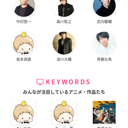
中村悠一
森川智之
武内駿輔
坂本真綾
浪川大輔
斉藤壮馬
KEYWORDS
みんなが注目しているアニメ・作品たち