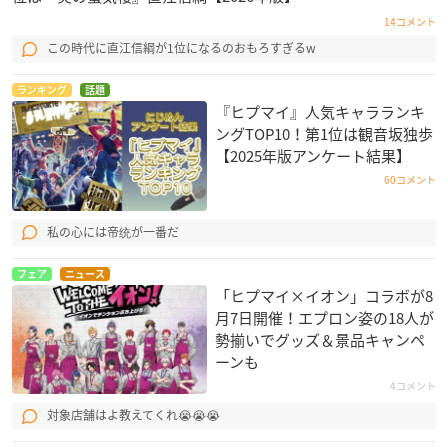
14コメント
この時代に直江信綱が1位になるのおもろすぎるw
ランキング
話題
『ヒプマイ』人気キャラランキ
ングTOP10！第1位は観音坂独歩
【2025年版アンケート結果】
60コメント
私の心には帝统が一番だ
フェア
ニュース
「ヒプマイ×イオン」コラボが8
月7日開催！エプロン姿の18人が
勢揃いでグッズ＆景品キャンペ
ーンも
4コメント
対象店舗はよ教えてくれ😭😭😭