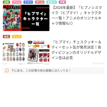
話題
アニメ
アプリ
ゲーム
音楽CD
声優
【2026年最新】『ヒプノシスマ
イク（ヒプマイ）』キャラクタ
ー一覧！アニメのオリジナルキ
ャラ情報も◎
食品
グッズ
『ヒプマイ』チェスクッキー＆
ティーセット缶が発売決定！各
ディビジョンのオリジナルデザ
イン缶は必見
4コメント
下にある、この記事の他の画像には入ってる！