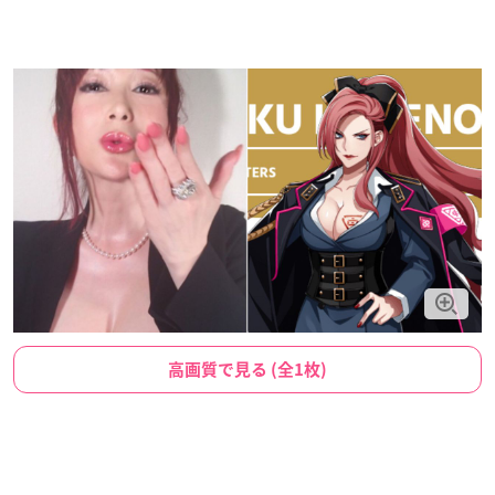
高画質で見る (全1枚)