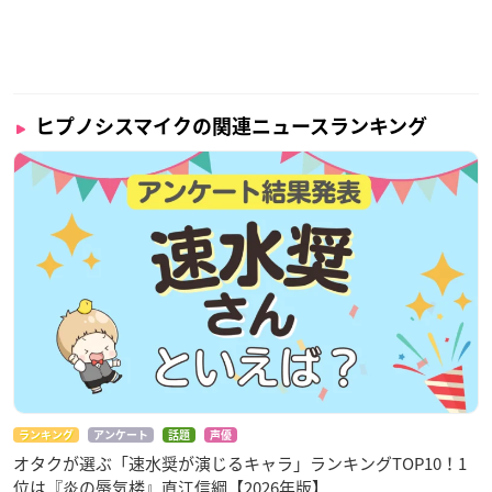
ヒプノシスマイクの関連ニュースランキング
ランキング
アンケート
話題
声優
オタクが選ぶ「速水奨が演じるキャラ」ランキングTOP10！1
位は『炎の蜃気楼』直江信綱【2026年版】