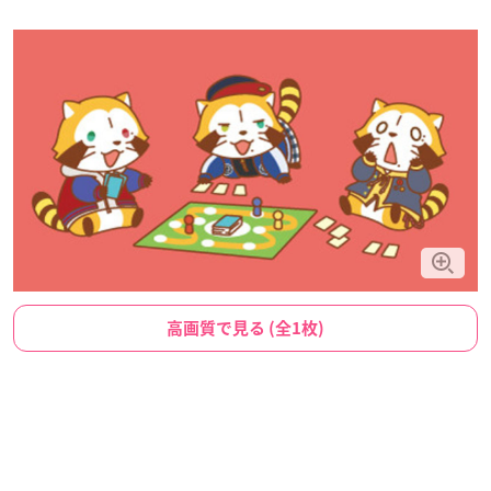
高画質で見る (全1枚)