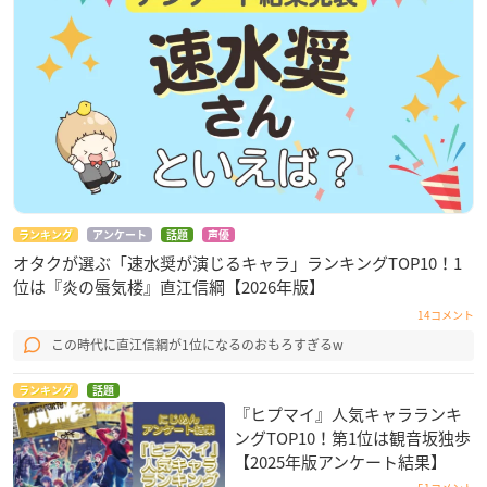
ランキング
アンケート
話題
声優
オタクが選ぶ「速水奨が演じるキャラ」ランキングTOP10！1
位は『炎の蜃気楼』直江信綱【2026年版】
14コメント
この時代に直江信綱が1位になるのおもろすぎるw
ランキング
話題
『ヒプマイ』人気キャラランキ
ングTOP10！第1位は観音坂独歩
【2025年版アンケート結果】