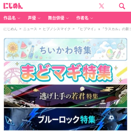
に
じ
め
ん
作品名
声優
舞台俳優
作者名
にじめん
>
ニュース
>
ヒプノシスマイク
> 『ヒプマイ』ｘ『ラスカル』の新