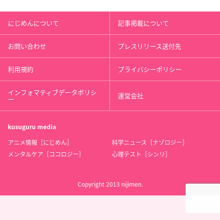
にじめんについて
記事掲載について
お問い合わせ
プレスリリース送付先
利用規約
プライバシーポリシー
インフォマティブデータポリシ
運営会社
ー
kusuguru
media
アニメ情報［にじめん］
科学ニュース［ナゾロジー］
メンタルケア［ココロジー］
心理テスト［シンリ］
Copyright 2013 nijimen.