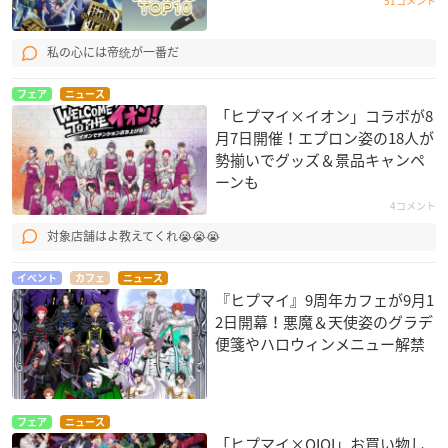
51コメント
私の心には帝统が一番だ
フェア
ニュース
「ヒプマイ×イオン」コラボが8
月7日開催！エプロン姿の18人が
勢揃いでグッズ＆景品キャンペ
ーンも
4コメント
対象店舗はよ教えてくれ😭😭😭
イベント
カフェ
ニュース
『ヒプマイ』9周年カフェが9月1
2日開幕！悪魔＆天使姿のグラデ
便箋やハロウィンメニュー解禁
フェア
ニュース
「ヒプマイ×OIOI」お買い物し