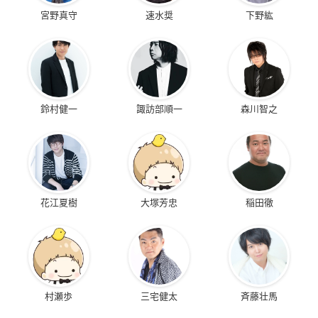
宮野真守
速水奨
下野紘
鈴村健一
諏訪部順一
森川智之
花江夏樹
大塚芳忠
稲田徹
村瀬歩
三宅健太
斉藤壮馬