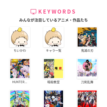
KEYWORDS
みんなが注目しているアニメ・作品たち
ちいかわ
キャラ一覧
鬼滅の刃
HUNTER...
暗殺教室
刀剣乱舞