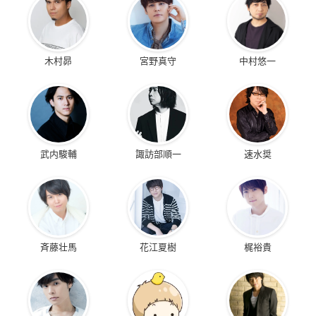
木村昴
宮野真守
中村悠一
武内駿輔
諏訪部順一
速水奨
斉藤壮馬
花江夏樹
梶裕貴