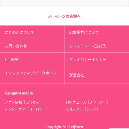
ページの先頭へ
にじめんについて
記事掲載について
お問い合わせ
プレスリリース送付先
利用規約
プライバシーポリシー
インフォマティブデータポリシ
運営会社
ー
kusuguru
media
アニメ情報［にじめん］
科学ニュース［ナゾロジー］
メンタルケア［ココロジー］
心理テスト［シンリ］
Copyright 2013 nijimen.