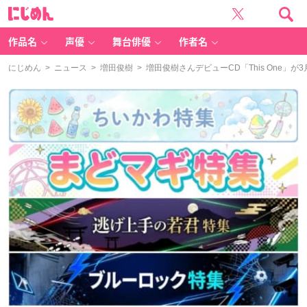
に
じ
め
ん
作品名
声優
舞台俳優
作者名
にじめん
>
ニュース
>
増田俊樹
> 増田俊樹さんデビューCD「This One