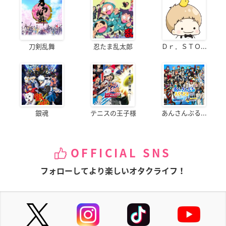
刀剣乱舞
忍たま乱太郎
Ｄｒ．ＳＴＯ...
銀魂
テニスの王子様
あんさんぶる...
OFFICIAL SNS
フォローしてより楽しいオタクライフ！