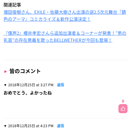
関連記事
増田俊樹さん、EXILE・佐藤大樹さん出演の逆2.5次元舞台『錆
色のアーマ』コミカライズ＆新作公演決定！
『僕声2』櫻井孝宏さんら追加出演者＆コーナーが発表！”男の
乳首”の存在意義を歌ったBELLWETHERが今回も登場！
皆のコメント
2018年12月25日 at 3:27 PM
返信
おめでとう、よかったね
0
2018年12月25日 at 4:23 PM
返信