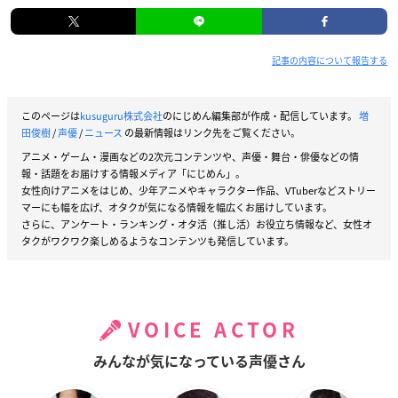
記事の内容について報告する
このページは
kusuguru株式会社
のにじめん編集部が作成・配信しています。
増
田俊樹
/
声優
/
ニュース
の最新情報はリンク先をご覧ください。
アニメ・ゲーム・漫画などの2次元コンテンツや、声優・舞台・俳優などの情
報・話題をお届けする情報メディア「にじめん」。
女性向けアニメをはじめ、少年アニメやキャラクター作品、VTuberなどストリー
マーにも幅を広げ、オタクが気になる情報を幅広くお届けしています。
さらに、アンケート・ランキング・オタ活（推し活）お役立ち情報など、女性オ
タクがワクワク楽しめるようなコンテンツも発信しています。
VOICE ACTOR
みんなが気になっている声優さん