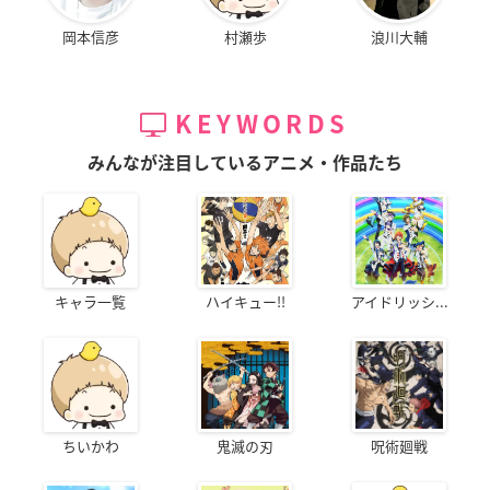
岡本信彦
村瀬歩
浪川大輔
KEYWORDS
みんなが注目しているアニメ・作品たち
キャラ一覧
ハイキュー!!
アイドリッシ...
ちいかわ
鬼滅の刃
呪術廻戦