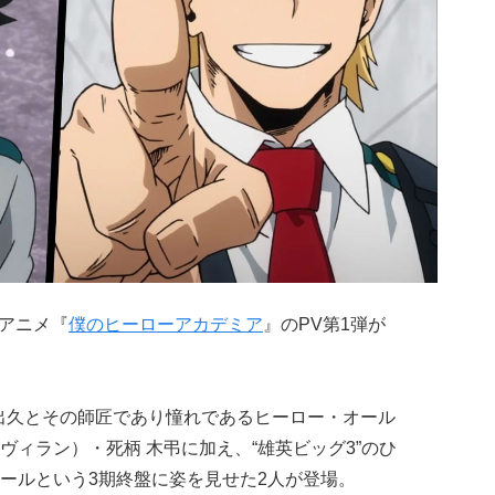
Vアニメ『
僕のヒーローアカデミア
』のPV第1弾が
久とその師匠であり憧れであるヒーロー・オール
ィラン）・死柄 木弔に加え、“雄英ビッグ3”のひ
ホールという3期終盤に姿を見せた2人が登場。