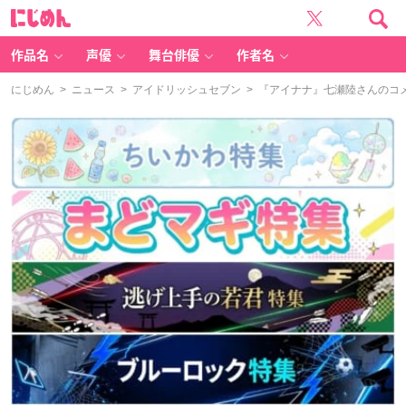
に
じ
め
ん
作品名
声優
舞台俳優
作者名
にじめん
>
ニュース
>
アイドリッシュセブン
> 『アイナナ』七瀬陸さんのコメ