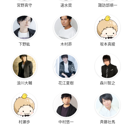
宮野真守
速水奨
諏訪部順一
下野紘
木村昴
坂本真綾
浪川大輔
花江夏樹
森川智之
村瀬歩
中村悠一
斉藤壮馬