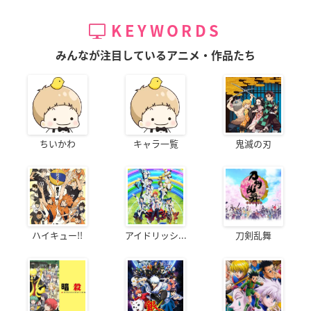
KEYWORDS
みんなが注目しているアニメ・作品たち
ちいかわ
キャラ一覧
鬼滅の刃
ハイキュー!!
アイドリッシ...
刀剣乱舞