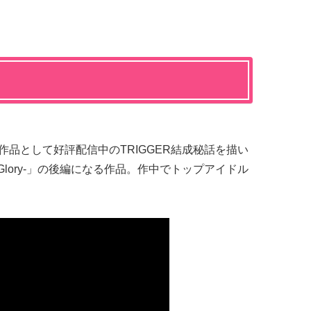
nals」作品として好評配信中のTRIGGER結成秘話を描い
adiant Glory-」の後編になる作品。作中でトップアイドル