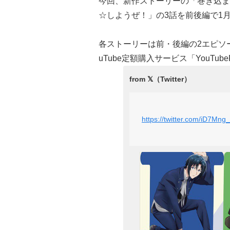
今回、新作ストーリーの「巻き込まれた男
☆しようぜ！」の3話を前後編で1
各ストーリーは前・後編の2エピソ
uTube定額購入サービス「YouTu
https://twitter.com/iD7M