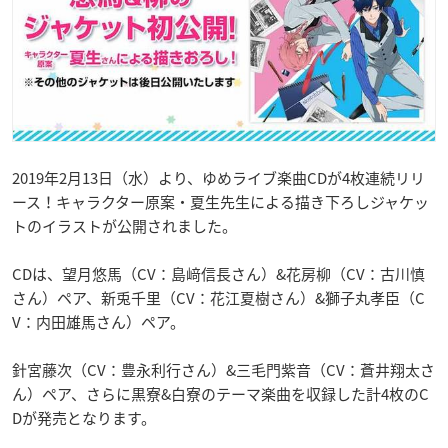
2019年2月13日（水）より、ゆめライブ楽曲CDが4枚連続リリ
ース！キャラクター原案・夏生先生による描き下ろしジャケッ
トのイラストが公開されました。
CDは、望月悠馬（CV：島﨑信長さん）&花房柳（CV：古川慎
さん）ペア、新兎千里（CV：花江夏樹さん）&獅子丸孝臣（C
V：内田雄馬さん）ペア。
針宮藤次（CV：豊永利行さん）&三毛門紫音（CV：蒼井翔太さ
ん）ペア、さらに黒寮&白寮のテーマ楽曲を収録した計4枚のC
Dが発売となります。