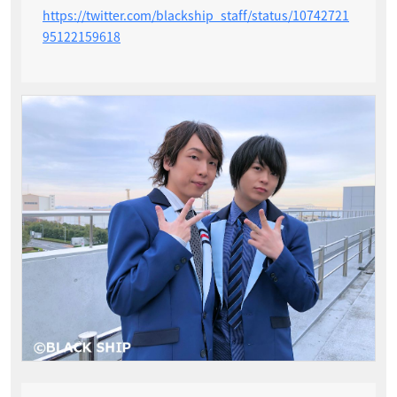
https://twitter.com/blackship_staff/status/10742721
95122159618