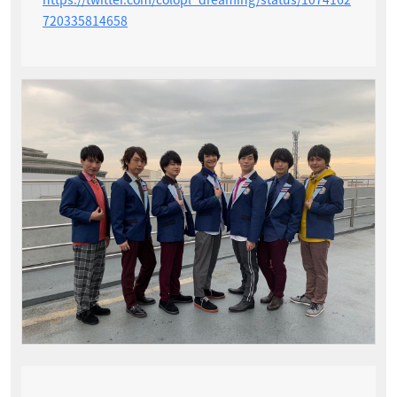
720335814658