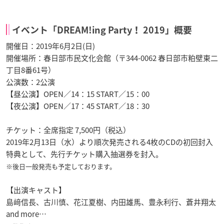
イベント「DREAM!ing Party！ 2019」概要
開催日：2019年6月2日(日)
開催場所：春日部市民文化会館（〒344-0062 春日部市粕壁東二
丁目8番61号）
公演数：2公演
【昼公演】OPEN／14：15 START／15：00
【夜公演】OPEN／17：45 START／18：30
チケット：全席指定 7,500円（税込）
2019年2月13日（水）より順次発売される4枚のCDの初回封入
特典として、先行チケット購入抽選券を封入。
※後日一般発売も予定しております。
【出演キャスト】
島﨑信長、古川慎、花江夏樹、内田雄馬、豊永利行、蒼井翔太
and more…