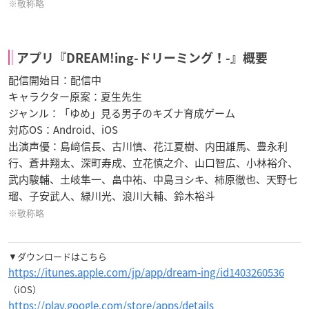
※敬称略
アプリ『DREAM!ing-ドリーミング！-』概要
配信開始日：配信中
キャラクター原案：夏生先生
ジャンル：「ゆめ」見る男子のキズナ育成ゲーム
対応OS：Android、iOS
出演声優：島﨑信長、古川慎、花江夏樹、内田雄馬、豊永利
行、蒼井翔太、深町寿成、立花慎之介、山口智広、小林裕介、
武内駿輔、土岐隼一、畠中祐、中島ヨシキ、柿原徹也、天野七
瑠、子安武人、緑川光、浪川大輔、鈴木裕斗
※敬称略
▼ダウンロードはこちら
https://itunes.apple.com/jp/app/dream-ing/id1403260536
（iOS）
https://play.google.com/store/apps/details