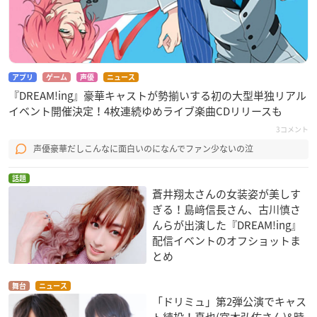
アプリ
ゲーム
声優
ニュース
『DREAM!ing』豪華キャストが勢揃いする初の大型単独リアル
イベント開催決定！4枚連続ゆめライブ楽曲CDリリースも
3コメント
声優豪華だしこんなに面白いのになんでファン少ないの泣
話題
蒼井翔太さんの女装姿が美しす
ぎる！島﨑信長さん、古川慎さ
んらが出演した『DREAM!ing』
配信イベントのオフショットま
とめ
舞台
ニュース
「ドリミュ」第2弾公演でキャス
ト続投！真也(宮本弘佑さん)&時