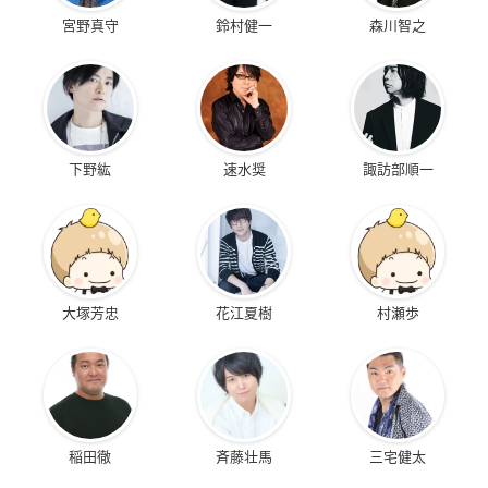
宮野真守
鈴村健一
森川智之
下野紘
速水奨
諏訪部順一
大塚芳忠
花江夏樹
村瀬歩
稲田徹
斉藤壮馬
三宅健太