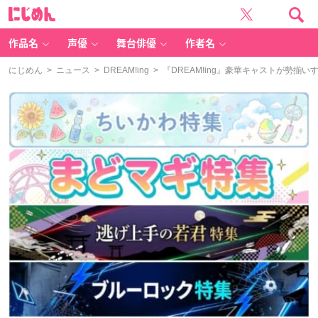
に
じ
め
ん
作品名
声優
舞台俳優
作者名
にじめん
>
ニュース
>
DREAM!ing
> 『DREAM!ing』豪華キャストが勢