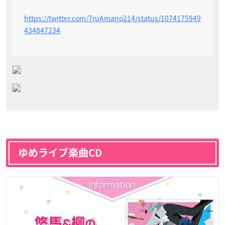
https://twitter.com/7ruAmano214/status/1074175949
434847234
ゆめライブ楽曲CD