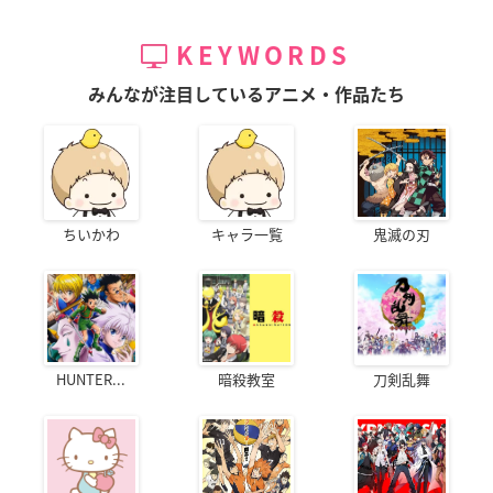
KEYWORDS
みんなが注目しているアニメ・作品たち
ちいかわ
キャラ一覧
鬼滅の刃
HUNTER...
暗殺教室
刀剣乱舞