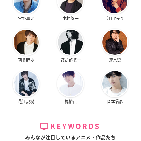
宮野真守
中村悠一
江口拓也
羽多野渉
諏訪部順一
速水奨
花江夏樹
梶裕貴
岡本信彦
KEYWORDS
みんなが注目しているアニメ・作品たち