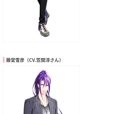
藤堂雪彦（CV.笠間淳さん）