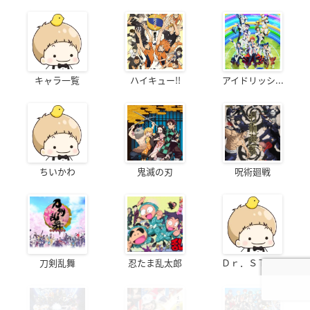
キャラ一覧
ハイキュー!!
アイドリッシ...
ちいかわ
鬼滅の刃
呪術廻戦
刀剣乱舞
忍たま乱太郎
Ｄｒ．ＳＴＯ...