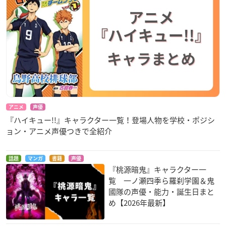
アニメ
声優
『ハイキュー!!』キャラクター一覧！登場人物を学校・ポジシ
ョン・アニメ声優つきで全紹介
話題
マンガ
書籍
声優
『桃源暗鬼』キャラクター一
覧 一ノ瀬四季ら羅刹学園＆鬼
國隊の声優・能力・誕生日まと
め【2026年最新】