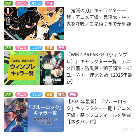
話題
アニメ
マンガ
声優
『鬼滅の刃』キャラクター一
覧・アニメ声優・鬼殺隊・柱・
鬼を呼吸／血鬼術つきで全網羅
話題
アニメ
マンガ
書籍
声優
『WIND BREAKER（ウィンブ
レ）』キャラクター一覧！アニ
メ声優・防風鈴・獅子頭連・KE
EL・六方一座まとめ【2025年最
新】
話題
アニメ
マンガ
書籍
舞台
声優
【2025年最新】『ブルーロッ
ク』キャラクター一覧！アニメ
声優・基本プロフィールを網羅
【ネタバレ有】
1コメント