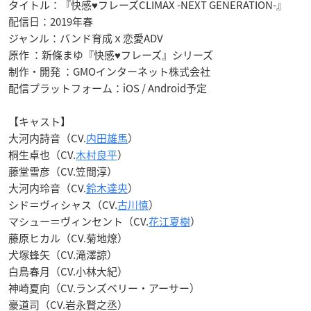
タイトル：『快感♥フレーズCLIMAX -NEXT GENERATION-』
配信日：2019年春
ジャンル：バンド育成ｘ恋愛ADV
原作 ：新條まゆ『快感♥フレーズ』シリーズ
制作・開発 ：GMOインターネット株式会社
配信プラットフォーム：iOS / Android予定
【キャスト】
大河内詩音（CV.
内田雄馬
）
桐生卓也（CV.
木村良平
）
藤堂雪彦（CV.笠間淳）
大河内玲音（CV.
鈴木達央
）
シド＝ヴィシャス（CV.
古川慎
）
マシュー＝ヴィンセント（CV.
花江夏樹
）
藤原ヒカル（CV.菊地燎）
犬塚蜂矢（CV.滝澤諒）
白鳥春月（CV.小林大紀）
神崎夏向（CV.ランズベリー・アーサー）
豪道司（CV.岩永賢之丞）