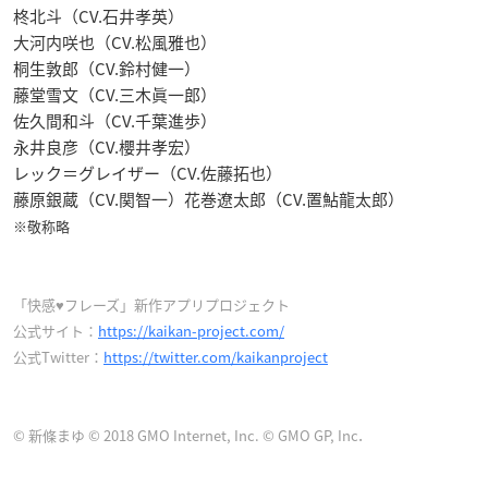
柊北斗（CV.石井孝英）
大河内咲也（CV.松風雅也）
桐生敦郎（CV.鈴村健一）
藤堂雪文（CV.三木眞一郎）
佐久間和斗（CV.千葉進歩）
永井良彦（CV.櫻井孝宏）
レック＝グレイザー（CV.佐藤拓也）
藤原銀蔵（CV.関智一）花巻遼太郎（CV.置鮎龍太郎）
※敬称略
「快感♥フレーズ」新作アプリプロジェクト
公式サイト：
https://kaikan-project.com/
公式Twitter：
https://twitter.com/kaikanproject
.
© 新條まゆ © 2018 GMO Internet, Inc. © GMO GP, Inc