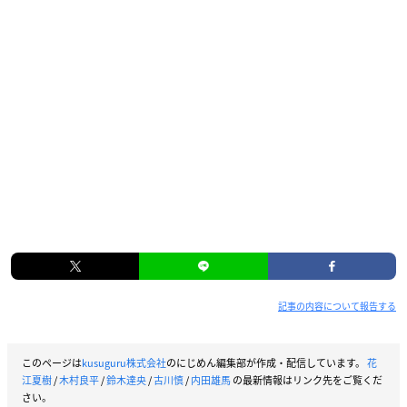
記事の内容について報告する
このページは
kusuguru株式会社
のにじめん編集部が作成・配信しています。
花
江夏樹
/
木村良平
/
鈴木達央
/
古川慎
/
内田雄馬
の最新情報はリンク先をご覧くだ
さい。