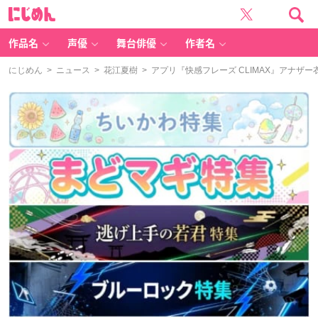
に
じ
め
ん
作品名
声優
舞台俳優
作者名
にじめん
>
ニュース
>
花江夏樹
> アプリ『快感フレーズ CLIMAX』アナ