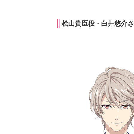
桧山貴臣役・白井悠介