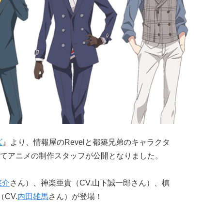
ズ
』より、情報屋のRevelと都築兄弟のキャラクタ
てアニメの制作スタッフが公開となりました。
悠介
さん）、神楽亜貴（CV.山下誠一郎さん）、槙
CV.
内田雄馬
さん）が登場！