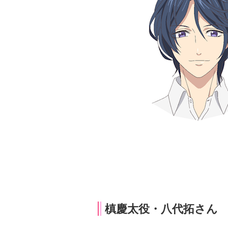
槙慶太役・八代拓さん