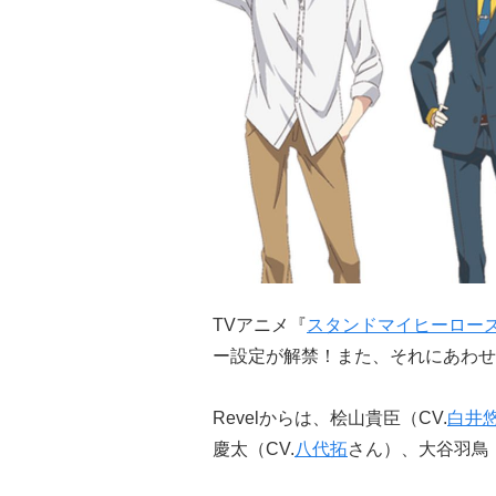
TVアニメ『
スタンドマイヒーロー
ー設定が解禁！また、それにあわせ
Revelからは、桧山貴臣（CV.
白井
慶太（CV.
八代拓
さん）、大谷羽鳥（