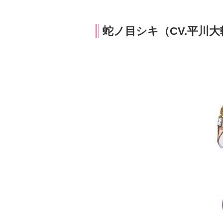
蛇ノ目シキ（CV.平川