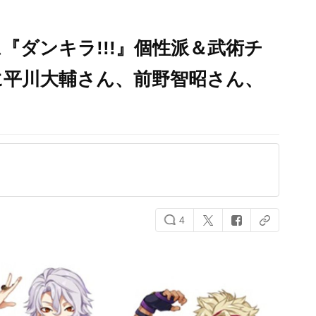
『ダンキラ!!!』個性派＆武術チ
に平川大輔さん、前野智昭さん、
4