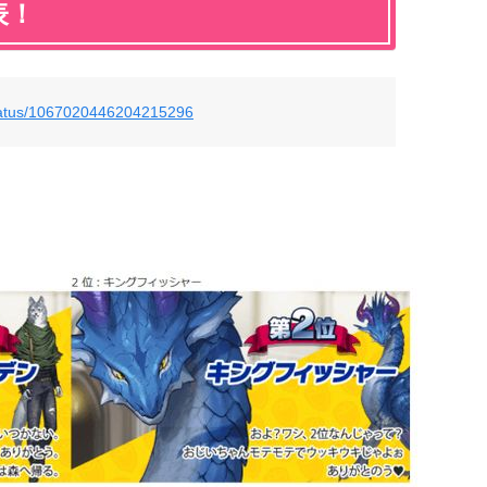
表！
status/1067020446204215296