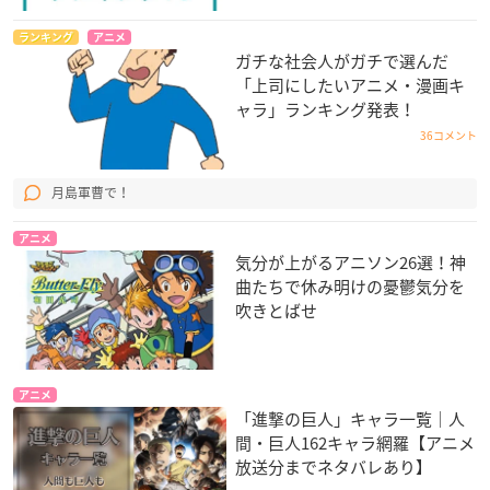
ランキング
アニメ
ガチな社会人がガチで選んだ
「上司にしたいアニメ・漫画キ
ャラ」ランキング発表！
36コメント
月島軍曹で！
アニメ
気分が上がるアニソン26選！神
曲たちで休み明けの憂鬱気分を
吹きとばせ
アニメ
「進撃の巨人」キャラ一覧｜人
間・巨人162キャラ網羅【アニメ
放送分までネタバレあり】