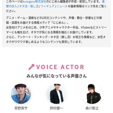
このページは
kusuguru株式会社
のにじめん編集部が作成・配信しています。
進
撃の巨人
/
オタ活・推し活
/
フィギュア
/
ニュース
の最新情報はリンク先をご覧く
ださい。
アニメ・ゲーム・漫画などの2次元コンテンツや、声優・舞台・俳優などの情
報・話題をお届けする情報メディア「にじめん」。
女性向けアニメをはじめ、少年アニメやキャラクター作品、VTuberなどストリー
マーにも幅を広げ、オタクが気になる情報を幅広くお届けしています。
さらに、アンケート・ランキング・オタ活（推し活）お役立ち情報など、女性オ
タクがワクワク楽しめるようなコンテンツも発信しています。
VOICE ACTOR
みんなが気になっている声優さん
宮野真守
鈴村健一
森川智之