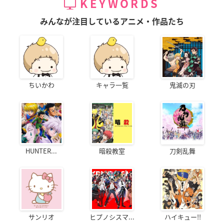
KEYWORDS
みんなが注目しているアニメ・作品たち
ちいかわ
キャラ一覧
鬼滅の刃
HUNTER...
暗殺教室
刀剣乱舞
サンリオ
ヒプノシスマ...
ハイキュー!!