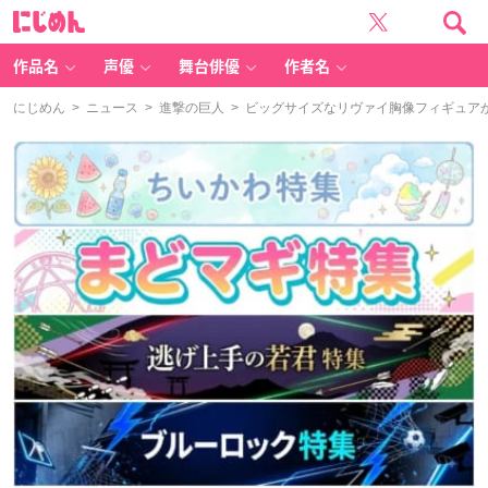
に
じ
め
ん
作品名
声優
舞台俳優
作者名
にじめん
>
ニュース
>
進撃の巨人
> ビッグサイズなリヴァイ胸像フィギュア