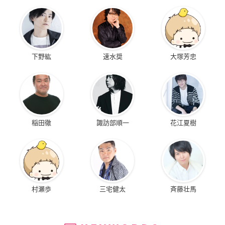
下野紘
速水奨
大塚芳忠
稲田徹
諏訪部順一
花江夏樹
村瀬歩
三宅健太
斉藤壮馬