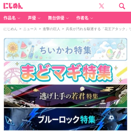
に
じ
め
ん
作品名
声優
舞台俳優
作者名
にじめん
>
ニュース
>
進撃の巨人
> 兵長が汚れを駆逐する「花王アタック」