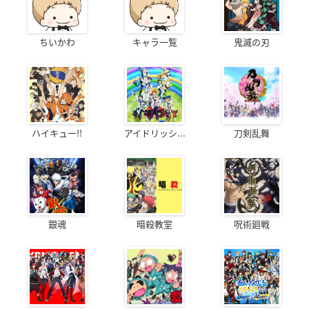
ちいかわ
キャラ一覧
鬼滅の刃
ハイキュー!!
アイドリッシ...
刀剣乱舞
銀魂
暗殺教室
呪術廻戦