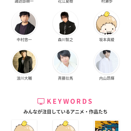
諏訪部順一
花江夏樹
村瀬歩
中村悠一
森川智之
坂本真綾
浪川大輔
斉藤壮馬
内山昂輝
KEYWORDS
みんなが注目しているアニメ・作品たち