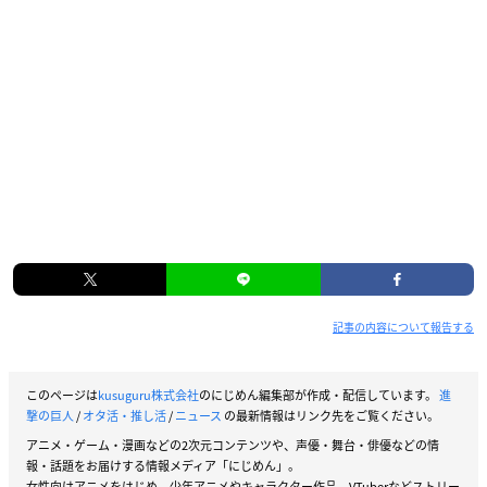
記事の内容について報告する
このページは
kusuguru株式会社
のにじめん編集部が作成・配信しています。
進
撃の巨人
/
オタ活・推し活
/
ニュース
の最新情報はリンク先をご覧ください。
アニメ・ゲーム・漫画などの2次元コンテンツや、声優・舞台・俳優などの情
報・話題をお届けする情報メディア「にじめん」。
女性向けアニメをはじめ、少年アニメやキャラクター作品、VTuberなどストリー