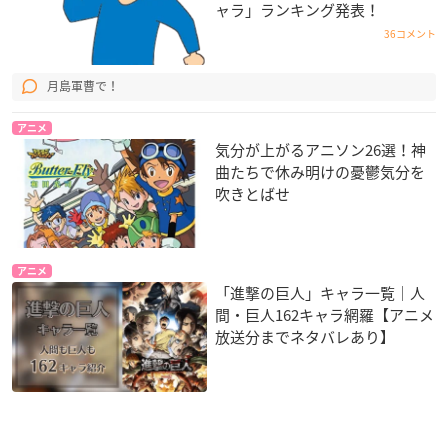
ャラ」ランキング発表！
36コメント
月島軍曹で！
アニメ
気分が上がるアニソン26選！神
曲たちで休み明けの憂鬱気分を
吹きとばせ
アニメ
「進撃の巨人」キャラ一覧｜人
間・巨人162キャラ網羅【アニメ
放送分までネタバレあり】