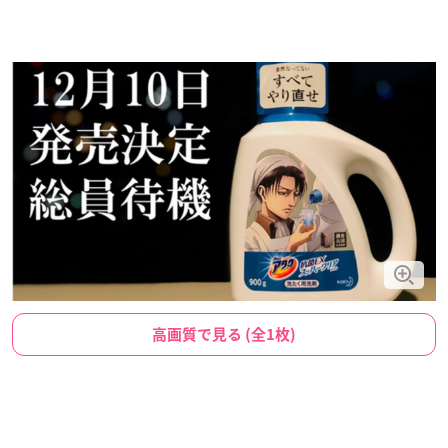
高画質で見る (全1枚)