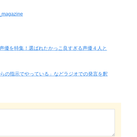
R_magazine
メン声優を特集！選ばれたかっこ良すぎる声優４人と
らの指示でやっている」などラジオでの発言を釈