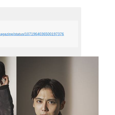
_magazine/status/1071964036500197376