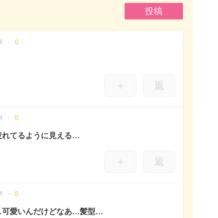
M
0
＋
返
M
0
疲れてるように見える…
＋
返
M
0
し可愛いんだけどなあ…髪型…