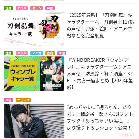
話題
アニメ
ゲーム
声優
【2025年最新】『刀剣乱舞』キ
ャラクター一覧｜刀剣男士117振
の声優・刀派・絵師・アニメ情
報などを完全網羅
話題
アニメ
マンガ
書籍
声優
『WIND BREAKER（ウィンブ
レ）』キャラクター一覧！アニ
メ声優・防風鈴・獅子頭連・KE
EL・六方一座まとめ【2025年最
新】
声優
ニュース
“めっちゃいい”梅ちゃん、あり
ます。梅原裕一郎さん1stフォト
ブック『めっちゃいい塩梅。』
より撮り下ろしショット公開！
11コメント