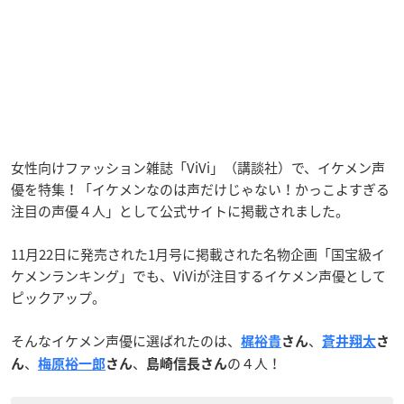
女性向けファッション雑誌「ViVi」（講談社）で、イケメン声
優を特集！「イケメンなのは声だけじゃない！かっこよすぎる
注目の声優４人」として公式サイトに掲載されました。
11月22日に発売された1月号に掲載された名物企画「国宝級イ
ケメンランキング」でも、ViViが注目するイケメン声優として
ピックアップ。
そんなイケメン声優に選ばれたのは、
、
梶裕貴
さん
蒼井翔太
さ
、
、
の４人！
ん
梅原裕一郎
さん
島崎信長さん