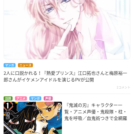
マンガ
ニュース
2人に口説かれる！『熱愛プリンス』江口拓也さんと梅原裕一
郎さんがイケメンアイドルを演じるPVが公開
2コメント
話題
アニメ
マンガ
声優
『鬼滅の刃』キャラクター一
覧・アニメ声優・鬼殺隊・柱・
鬼を呼吸／血鬼術つきで全網羅