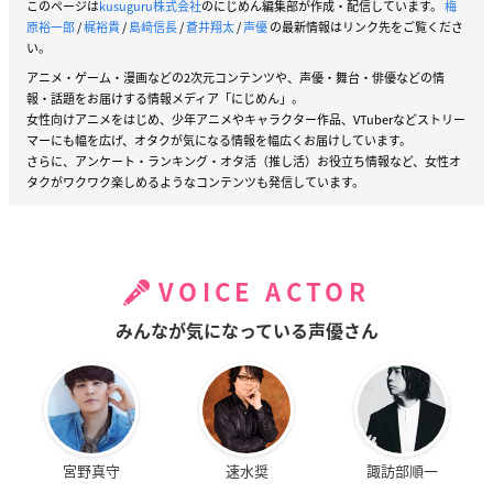
このページは
kusuguru株式会社
のにじめん編集部が作成・配信しています。
梅
原裕一郎
/
梶裕貴
/
島﨑信長
/
蒼井翔太
/
声優
の最新情報はリンク先をご覧くださ
い。
アニメ・ゲーム・漫画などの2次元コンテンツや、声優・舞台・俳優などの情
報・話題をお届けする情報メディア「にじめん」。
女性向けアニメをはじめ、少年アニメやキャラクター作品、VTuberなどストリー
マーにも幅を広げ、オタクが気になる情報を幅広くお届けしています。
さらに、アンケート・ランキング・オタ活（推し活）お役立ち情報など、女性オ
タクがワクワク楽しめるようなコンテンツも発信しています。
VOICE ACTOR
みんなが気になっている声優さん
宮野真守
速水奨
諏訪部順一