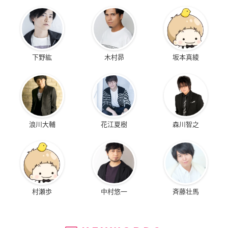
下野紘
木村昴
坂本真綾
浪川大輔
花江夏樹
森川智之
村瀬歩
中村悠一
斉藤壮馬