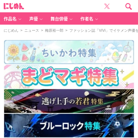
に
じ
め
ん
作品名
声優
舞台俳優
作者名
にじめん
>
ニュース
>
梅原裕一郎
> ファッション誌「ViVi」でイケメン声