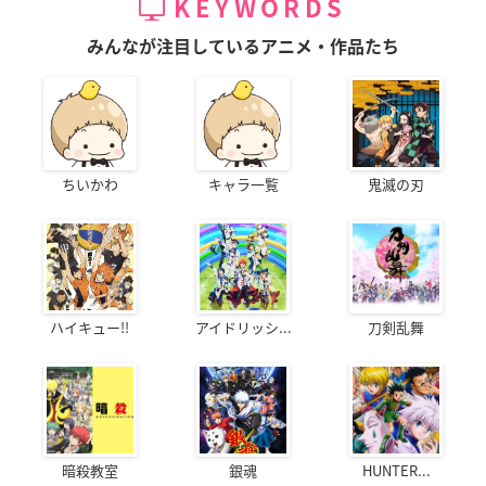
KEYWORDS
みんなが注目しているアニメ・作品たち
ちいかわ
キャラ一覧
鬼滅の刃
ハイキュー!!
アイドリッシ...
刀剣乱舞
暗殺教室
銀魂
HUNTER...