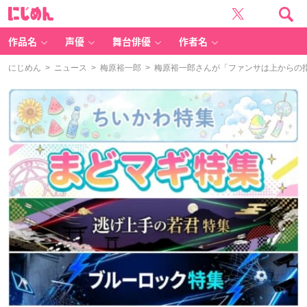
に
じ
め
ん
作品名
声優
舞台俳優
作者名
にじめん
>
ニュース
>
梅原裕一郎
> 梅原裕一郎さんが「ファンサは上からの