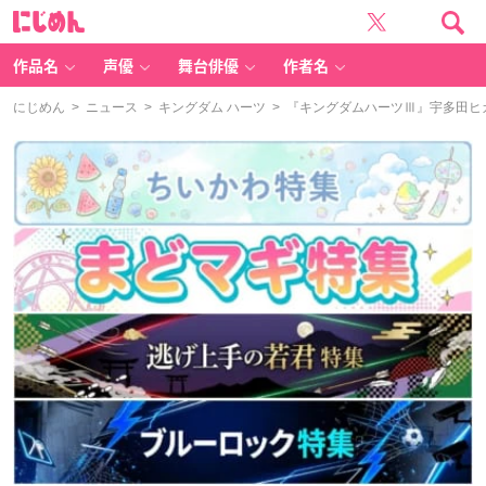
に
じ
め
ん
作品名
声優
舞台俳優
作者名
にじめん
>
ニュース
>
キングダム ハーツ
> 『キングダムハーツⅢ』宇多田ヒ