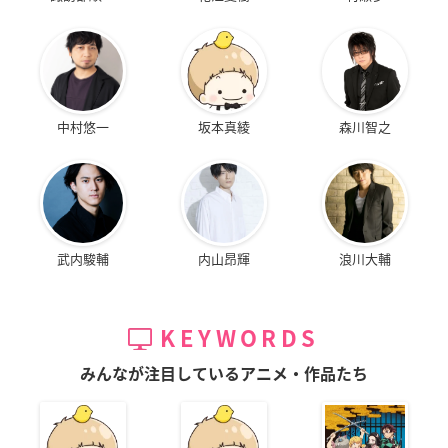
中村悠一
坂本真綾
森川智之
武内駿輔
内山昂輝
浪川大輔
KEYWORDS
みんなが注目しているアニメ・作品たち