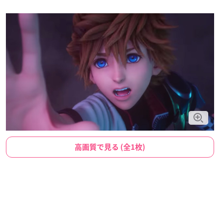
高画質で見る (全1枚)