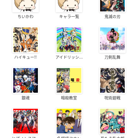
ちいかわ
キャラ一覧
鬼滅の刃
ハイキュー!!
アイドリッシ...
刀剣乱舞
銀魂
暗殺教室
呪術廻戦