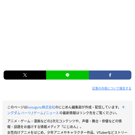
記事の内容について報告する
このページは
kusuguru株式会社
のにじめん編集部が作成・配信しています。
キ
ングダム ハーツ
/
ゲーム
/
ニュース
の最新情報はリンク先をご覧ください。
アニメ・ゲーム・漫画などの2次元コンテンツや、声優・舞台・俳優などの情
報・話題をお届けする情報メディア「にじめん」。
女性向けアニメをはじめ、少年アニメやキャラクター作品、VTuberなどストリー