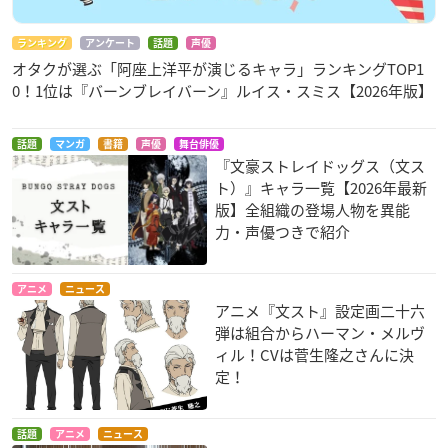
ランキング
アンケート
話題
声優
オタクが選ぶ「阿座上洋平が演じるキャラ」ランキングTOP1
0！1位は『バーンブレイバーン』ルイス・スミス【2026年版】
話題
マンガ
書籍
声優
舞台俳優
『文豪ストレイドッグス（文ス
ト）』キャラ一覧【2026年最新
版】全組織の登場人物を異能
力・声優つきで紹介
アニメ
ニュース
アニメ『文スト』設定画二十六
弾は組合からハーマン・メルヴ
ィル！CVは菅生隆之さんに決
定！
話題
アニメ
ニュース