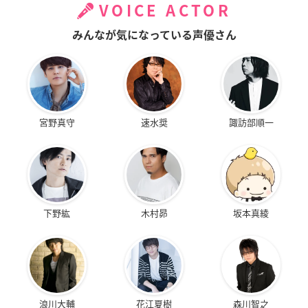
VOICE ACTOR
みんなが気になっている声優さん
宮野真守
速水奨
諏訪部順一
下野紘
木村昴
坂本真綾
浪川大輔
花江夏樹
森川智之