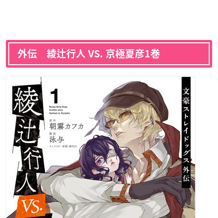
外伝 綾辻行人 VS. 京極夏彦1巻