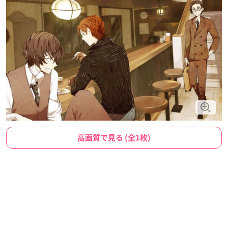
高画質で見る (全1枚)