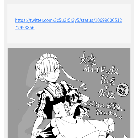
https://twitter.com/3c5u3r5r3y5/status/10699006512
72953856