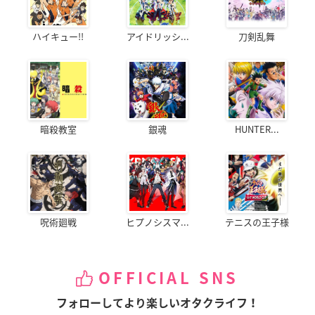
ハイキュー!!
アイドリッシ...
刀剣乱舞
暗殺教室
銀魂
HUNTER...
呪術廻戦
ヒプノシスマ...
テニスの王子様
OFFICIAL SNS
フォローしてより楽しいオタクライフ！