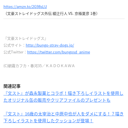
https://amzn.to/2G98sLU
（文豪ストレイドッグス外伝 綾辻行人 VS. 京極夏彦 1巻）
『文豪ストレイドッグス』
公式サイト：
http://bungo-stray-dogs.jp/
公式Twitter：
https://twitter.com/bungosd_anime
(C)朝霧カフカ・春河35／ＫＡＤＯＫＡＷＡ
関連記事
『文スト』が森永製菓とコラボ！描き下ろしイラストを使用し
たオリジナル缶の販売やクリアファイルのプレゼントも
『文スト』16歳の太宰治と中原中也が人をダメにする！？描き
下ろしイラストを使用したクッションが登場！