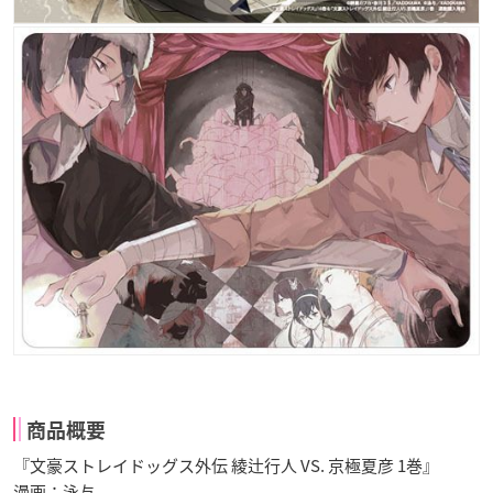
商品概要
『文豪ストレイドッグス外伝 綾辻行人 VS. 京極夏彦 1巻』
漫画：泳与