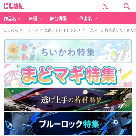
に
じ
め
ん
作品名
声優
舞台俳優
作者名
にじめん
>
ニュース
>
文豪ストレイドッグス
> 『文スト』特典盛りだくさん