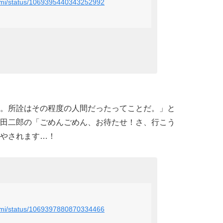
_hpmi/status/1069395440343252992
。所詮はその程度の人間だったってことだ。」と
田二郎の「ごめんごめん、お待たせ！さ、行こう
やされます…！
_hpmi/status/1069397880870334466