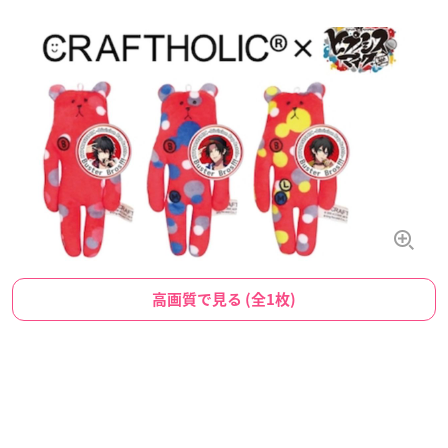
高画質で見る (全1枚)