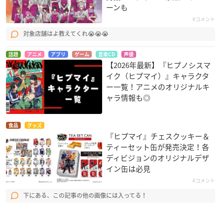
ーンも
4コメント
対象店舗はよ教えてくれ😭😭😭
話題
アニメ
アプリ
ゲーム
音楽CD
声優
【2026年最新】『ヒプノシスマ
イク（ヒプマイ）』キャラクタ
ー一覧！アニメのオリジナルキ
ャラ情報も◎
食品
グッズ
『ヒプマイ』チェスクッキー＆
ティーセット缶が発売決定！各
ディビジョンのオリジナルデザ
イン缶は必見
4コメント
下にある、この記事の他の画像には入ってる！