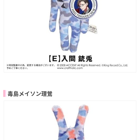
毒島メイソン理鶯