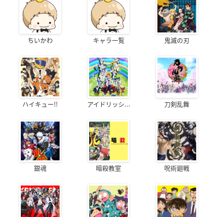
ちいかわ
キャラ一覧
鬼滅の刃
ハイキュー!!
アイドリッシ...
刀剣乱舞
銀魂
暗殺教室
呪術廻戦