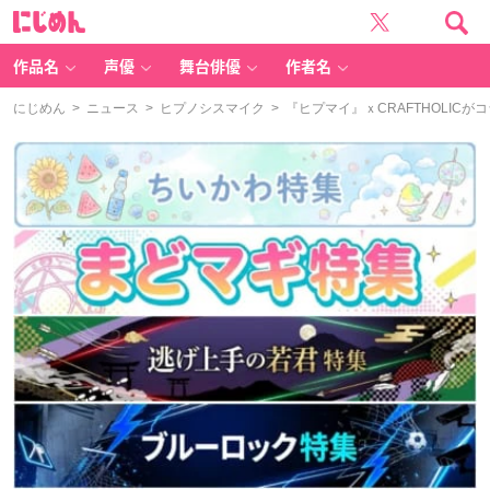
に
じ
め
ん
作品名
声優
舞台俳優
作者名
にじめん
>
ニュース
>
ヒプノシスマイク
> 『ヒプマイ』ｘCRAFTHOLI