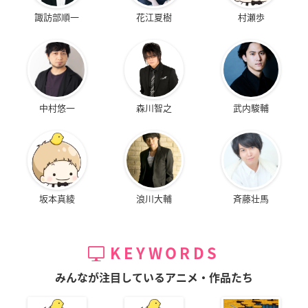
諏訪部順一
花江夏樹
村瀬歩
中村悠一
森川智之
武内駿輔
坂本真綾
浪川大輔
斉藤壮馬
KEYWORDS
みんなが注目しているアニメ・作品たち