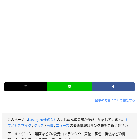
記事の内容について報告する
このページは
kusuguru株式会社
のにじめん編集部が作成・配信しています。
ヒ
プノシスマイク
/
グッズ
/
声優
/
ニュース
の最新情報はリンク先をご覧ください。
アニメ・ゲーム・漫画などの2次元コンテンツや、声優・舞台・俳優などの情