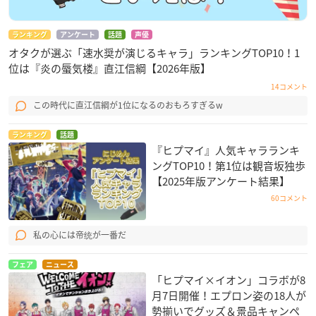
ランキング
アンケート
話題
声優
オタクが選ぶ「速水奨が演じるキャラ」ランキングTOP10！1
位は『炎の蜃気楼』直江信綱【2026年版】
14コメント
この時代に直江信綱が1位になるのおもろすぎるw
ランキング
話題
『ヒプマイ』人気キャラランキ
ングTOP10！第1位は観音坂独歩
【2025年版アンケート結果】
60コメント
私の心には帝统が一番だ
フェア
ニュース
「ヒプマイ×イオン」コラボが8
月7日開催！エプロン姿の18人が
勢揃いでグッズ＆景品キャンペ