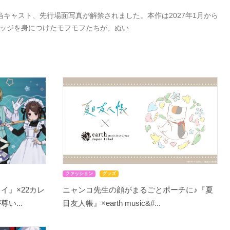
キャスト、先行場面写真が解禁されました。本作は2027年1月から
バッジを身につけたモフモフたちが、ぬい
ファッション
グッズ
イ』×22カレ
ニャンコ先生の顔がまるごとポーチに♪『夏
い...
目友人帳』×earth music&#...