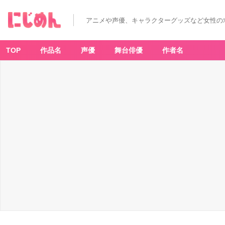
T
V
ア
アニメや声優、キャラクターグッズなど女性の
ニ
メ
「ゲ
ゲ
ゲ
TOP
作品名
声優
舞台俳優
作者名
の
鬼
太
郎」
-
ア
ニ
メ
情
報
サ
イ
ト
に
じ
め
ん