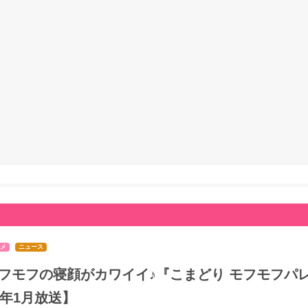
メ
ニュース
フモフの寝顔がカワイイ♪『こまどり モフモフパレ
7年1月放送】