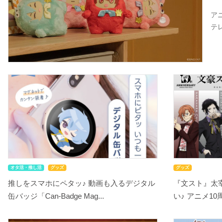
ア
テ
オタ活・推し活
グッズ
グッズ
推しをスマホにペタッ♪ 動画も入るデジタル
『文スト』太
缶バッジ「Can-Badge Mag...
い♪ アニメ10