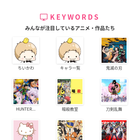
KEYWORDS
みんなが注目しているアニメ・作品たち
ちいかわ
キャラ一覧
鬼滅の刃
HUNTER...
暗殺教室
刀剣乱舞