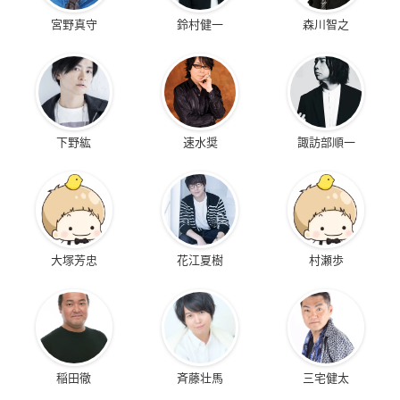
宮野真守
鈴村健一
森川智之
下野紘
速水奨
諏訪部順一
大塚芳忠
花江夏樹
村瀬歩
稲田徹
斉藤壮馬
三宅健太