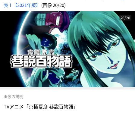
表！【2021年版】
(画像 20/20)
20/20
画像の説明
TVアニメ「京極夏彦 巷説百物語」