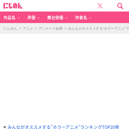
T
に
V
じ
ア
め
ニ
ん
メ
「京
作品名
声優
舞台俳優
作者名
極
夏
彦
巷
にじめん
>
アニメ
>
アンケート結果
>
みんながオススメする“ホラーアニメ”ラン
説
百
物
語」
-
ア
ニ
メ
情
報
サ
イ
ト
に
じ
め
ん
みんながオススメする“ホラーアニメ”ランキングTOP20発
<