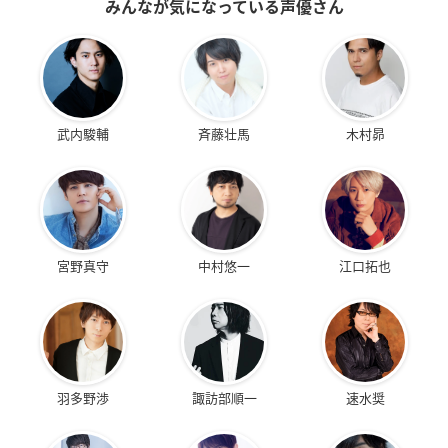
みんなが気になっている声優さん
武内駿輔
斉藤壮馬
木村昴
宮野真守
中村悠一
江口拓也
羽多野渉
諏訪部順一
速水奨