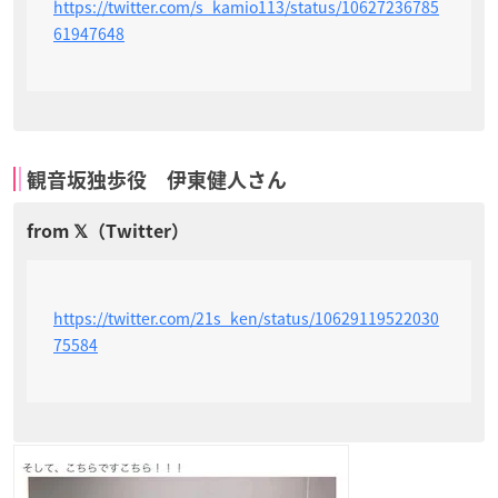
https://twitter.com/s_kamio113/status/10627236785
61947648
観音坂独歩役 伊東健人さん
https://twitter.com/21s_ken/status/10629119522030
75584