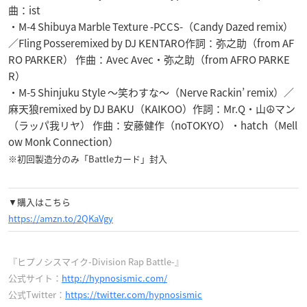
曲：ist
・M-4 Shibuya Marble Texture -PCCS-（Candy Dazed remix）
／Fling Posseremixed by DJ KENTARO作詞：弥之助（from AF
RO PARKER） 作曲：Avec Avec・弥之助（from AFRO PARKE
R）
・M-5 Shinjuku Style 〜笑わすな〜（Nerve Rackin’ remix）／
麻天狼remixed by DJ BAKU（KAIKOO）作詞：Mr.Q・山☮マン
（ラッパ我リヤ） 作曲：安藤健作（noTOKYO）・hatch（Mell
ow Monk Connection）
※初回製造分のみ「Battleカード」封入
▼購入はこちら
https://amzn.to/2QKaVgy
『ヒプノシスマイク-Division Rap Battle-』
公式サイト：
http://hypnosismic.com/
公式Twitter：
https://twitter.com/hypnosismic