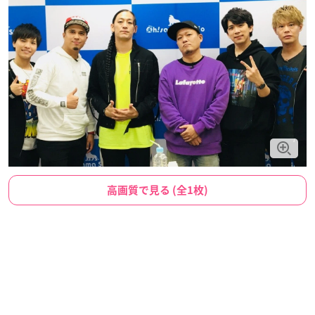
高画質で見る (全1枚)