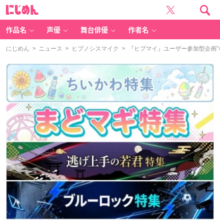
に
じ
め
ん
作品名
声優
舞台俳優
作者名
にじめん
>
ニュース
>
ヒプノシスマイク
> 『ヒプマイ』ユーザー参加型企画