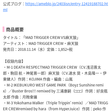
公式ブログ：
https://ameblo.jp/2403isn/entry-12419188702.ht
ml
商品概要
タイトル：「MAD TRIGGER CREW VS麻天狼」
アーティスト：MAD TRIGGER CREW・麻天狼
発売日：2018.11.14（水）定価：1,852+税
【収録内容】
・M-1 DEATH RESPECTMAD TRIGGER CREW（CV.浅沼晋太
郎・駒田 航・神尾晋一郎）麻天狼（CV.速水 奨・木島隆一・伊
東健人）作詞：KOJIMA 作曲・編曲：山嵐
・M-2 IKEBUKURO WEST GAME PARK（Boyz Sunshine remi
x）／Buster Bros!!! remixed by 三浦康嗣（□□□）作詞：好良瓶
太郎 作曲：月蝕會議
・M-3 Yokohama Walker（Triple Trippin’ remix）／MAD TRIGG
ER CREWremixed by hara（from HyperJuice）作詞：peko 作