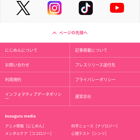
ページの先頭へ
にじめんについて
記事掲載について
お問い合わせ
プレスリリース送付先
利用規約
プライバシーポリシー
インフォマティブデータポリシ
運営会社
ー
kusuguru
media
アニメ情報［にじめん］
科学ニュース［ナゾロジー］
メンタルケア［ココロジー］
心理テスト［シンリ］