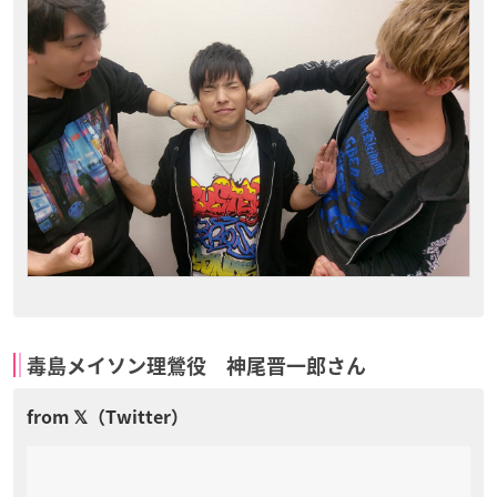
毒島メイソン理鶯役 神尾晋一郎さん