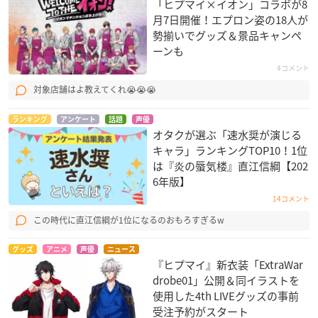
「ヒプマイ×イオン」コラボが8
月7日開催！エプロン姿の18人が
勢揃いでグッズ＆景品キャンペ
ーンも
4コメント
対象店舗はよ教えてくれ😭😭😭
ランキング
アンケート
話題
声優
オタクが選ぶ「速水奨が演じる
キャラ」ランキングTOP10！1位
は『炎の蜃気楼』直江信綱【202
6年版】
14コメント
この時代に直江信綱が1位になるのおもろすぎるw
グッズ
アニメ
声優
ニュース
『ヒプマイ』新衣装「ExtraWar
drobe01」公開＆同イラストを
使用した4th LIVEグッズの事前
受注予約がスタート