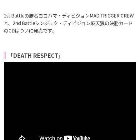
1st Battleの勝者ヨコハマ・ディビジョンMAD TRIGGER CREW
と、2nd Battleシンジュク・ディビジョン麻天狼の決勝カード
のCDはついに発売です。
「DEATH RESPECT」