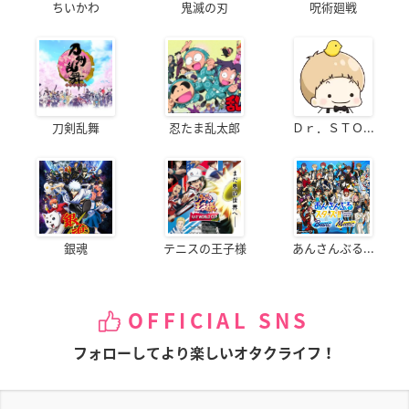
ちいかわ
鬼滅の刃
呪術廻戦
刀剣乱舞
忍たま乱太郎
Ｄｒ．ＳＴＯ...
銀魂
テニスの王子様
あんさんぶる...
OFFICIAL SNS
フォローしてより楽しいオタクライフ！