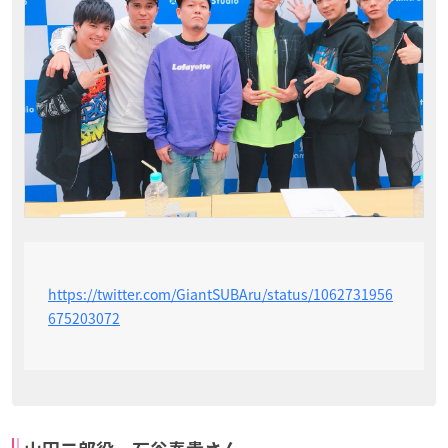
https://twitter.com/GiantSUBAru/status/1062731956
675203072