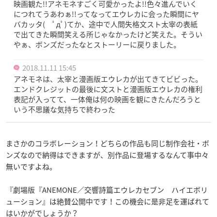
映画観た!!アネモネすごく可愛かったよ!!色々進んでいく
につれてうあわぁ!!ってなってエウレカに会った瞬間にヤ
バカッタ( ﾟдﾟ)てか、途中で人間失格文スト太宰の表紙
で出てきた瞬間笑える所じゃなかったけど笑えた。そうい
やぁ、ボンズだったなとストーリーに戻りました。
2018.11.11 15:45
アネモネは、太宰と漫画版エウレカが出てきてビビった。
エンドクレジットの最後に文ストと漫画版エウレカの権利
表記が入ってて、一体俺は何の映画を観にきたんだろうと
いう不思議な気持ちで終わった
まさかのコラボレーション！どちらの作品も同じ制作会社・ボ
ンズなので納得はできますが、別作品に登場するなんて事中々
無いですよね。
『劇場版『ANEMONE／交響詩篇エウレカセブン ハイエボリ
ューション』は絶賛公開中です！この機会に是非足を運ばれて
はいかがでしょうか？