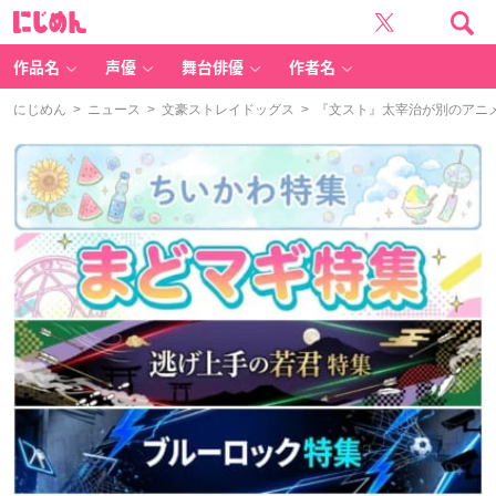
に
じ
め
ん
作品名
声優
舞台俳優
作者名
にじめん
>
ニュース
>
文豪ストレイドッグス
> 『文スト』太宰治が別のアニ