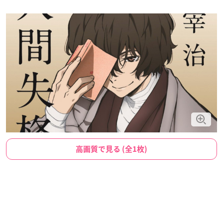
高画質で見る (全1枚)