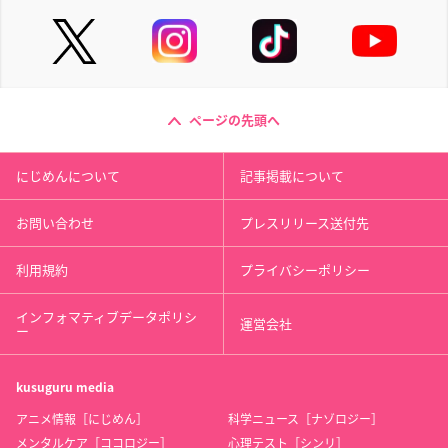
ページの先頭へ
にじめんについて
記事掲載について
お問い合わせ
プレスリリース送付先
利用規約
プライバシーポリシー
インフォマティブデータポリシ
運営会社
ー
kusuguru
media
アニメ情報［にじめん］
科学ニュース［ナゾロジー］
メンタルケア［ココロジー］
心理テスト［シンリ］