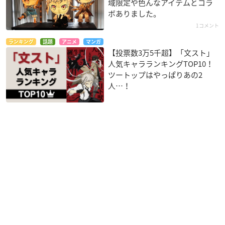
域限定や色んなアイテムとコラ
ボありました。
1コメント
ランキング
話題
アニメ
マンガ
【投票数3万5千超】「文スト」
人気キャラランキングTOP10！
ツートップはやっぱりあの2
人…！