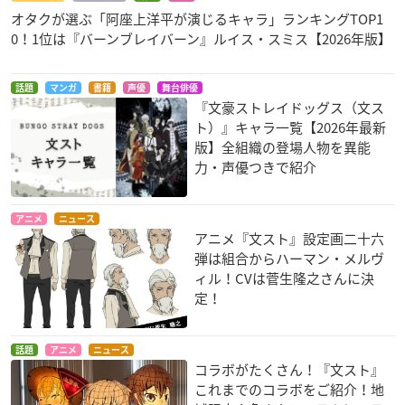
オタクが選ぶ「阿座上洋平が演じるキャラ」ランキングTOP1
0！1位は『バーンブレイバーン』ルイス・スミス【2026年版】
話題
マンガ
書籍
声優
舞台俳優
『文豪ストレイドッグス（文ス
ト）』キャラ一覧【2026年最新
版】全組織の登場人物を異能
力・声優つきで紹介
アニメ
ニュース
アニメ『文スト』設定画二十六
弾は組合からハーマン・メルヴ
ィル！CVは菅生隆之さんに決
定！
話題
アニメ
ニュース
コラボがたくさん！『文スト』
これまでのコラボをご紹介！地