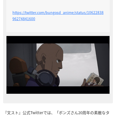
https://twitter.com/bungosd_anime/status/10622838
96274841600
『文スト』公式Twitterでは、「ボンズさん20周年の素敵なタ