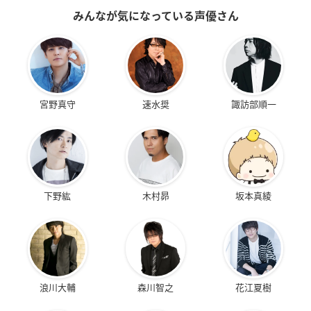
みんなが気になっている声優さん
宮野真守
速水奨
諏訪部順一
下野紘
木村昴
坂本真綾
浪川大輔
森川智之
花江夏樹