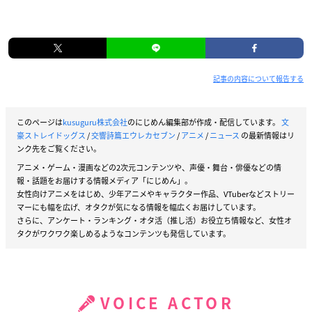
記事の内容について報告する
このページは
kusuguru株式会社
のにじめん編集部が作成・配信しています。
文
豪ストレイドッグス
/
交響詩篇エウレカセブン
/
アニメ
/
ニュース
の最新情報はリ
ンク先をご覧ください。
アニメ・ゲーム・漫画などの2次元コンテンツや、声優・舞台・俳優などの情
報・話題をお届けする情報メディア「にじめん」。
女性向けアニメをはじめ、少年アニメやキャラクター作品、VTuberなどストリー
マーにも幅を広げ、オタクが気になる情報を幅広くお届けしています。
さらに、アンケート・ランキング・オタ活（推し活）お役立ち情報など、女性オ
タクがワクワク楽しめるようなコンテンツも発信しています。
VOICE ACTOR