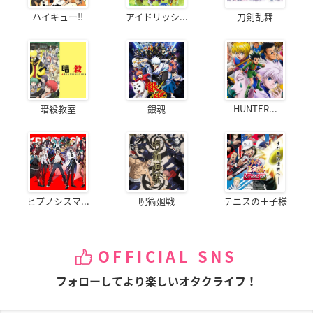
ハイキュー!!
アイドリッシ...
刀剣乱舞
暗殺教室
銀魂
HUNTER...
ヒプノシスマ...
呪術廻戦
テニスの王子様
OFFICIAL SNS
フォローしてより楽しいオタクライフ！