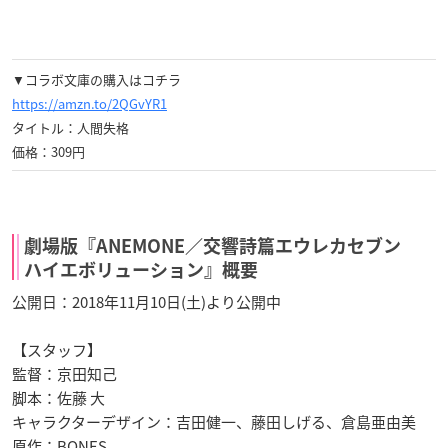
▼コラボ文庫の購入はコチラ
https://amzn.to/2QGvYR1
タイトル：人間失格
価格：309円
劇場版『ANEMONE／交響詩篇エウレカセブン
ハイエボリューション』概要
公開日：2018年11月10日(土)より公開中
【スタッフ】
監督：京田知己
脚本：佐藤 大
キャラクターデザイン：吉田健一、藤田しげる、倉島亜由美
原作：BONES