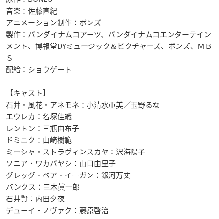
音楽：佐藤直紀
アニメーション制作：ボンズ
製作：バンダイナムコアーツ、バンダイナムコエンターテイン
メント、博報堂DYミュージック＆ピクチャーズ、ボンズ、ＭＢ
Ｓ
配給：ショウゲート
【キャスト】
石井・風花・アネモネ：小清水亜美／玉野るな
エウレカ：名塚佳織
レントン：三瓶由布子
ドミニク：山崎樹範
ミーシャ・ストラヴィンスカヤ：沢海陽子
ソニア・ワカバヤシ：山口由里子
グレッグ・ベア・イーガン：銀河万丈
バンクス：三木眞一郎
石井賢：内田夕夜
デューイ・ノヴァク：藤原啓治